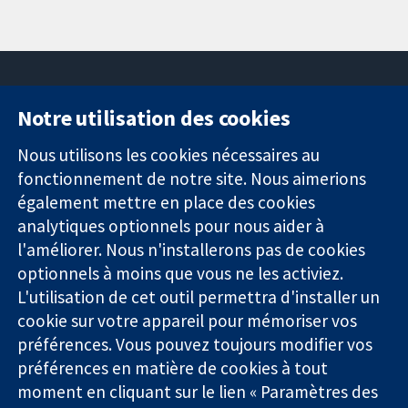
Notre utilisation des cookies
11-13 Cavendish
Contactez-
Square
nous
Nous utilisons les cookies nécessaires au
Des données
Londres
Actualités
fonctionnement de notre site. Nous aimerions
probantes.
W1G0AN
Service de
également mettre en place des cookies
Des décisions
Royaume-Uni
presse
analytiques optionnels pour nous aider à
éclairées.
Qui sommes-
l'améliorer. Nous n'installerons pas de cookies
Une meilleure
nous
santé.
optionnels à moins que vous ne les activiez.
Offres
d'emploi
L'utilisation de cet outil permettra d'installer un
Cochrane
cookie sur votre appareil pour mémoriser vos
Library
préférences. Vous pouvez toujours modifier vos
préférences en matière de cookies à tout
moment en cliquant sur le lien « Paramètres des
La Collaboration Cochrane est une association caritative (n°