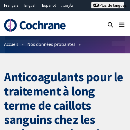
Français
English
Español
فارسی
Plus de langues
Русский
Hrvatski
Deutsch
Bahasa Malaysia
ไทย
繁體中文
简体中文
Fermer la recherche ✖
Filtres
Accueil
Nos données probantes
Anticoagulants pour le
traitement à long
terme de caillots
sanguins chez les