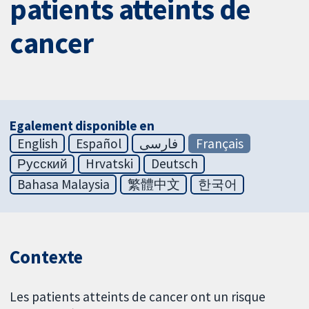
patients atteints de
cancer
Egalement disponible en
English
Español
فارسی
Français
Русский
Hrvatski
Deutsch
Bahasa Malaysia
繁體中文
한국어
Contexte
Les patients atteints de cancer ont un risque