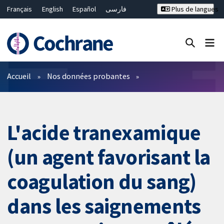
Français
English
Español
فارسی
Plus de langues
Русский
Hrvatski
Deutsch
Bahasa Malaysia
ไทย
繁體中文
简体中文
Fermer la recherche ✖
Filtres
Accueil
Nos données probantes
L'acide tranexamique
(un agent favorisant la
coagulation du sang)
dans les saignements