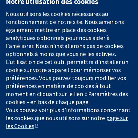
Notre utilisation des cookies
11-13 Cavendish
Contactez-
Square
nous
Nous utilisons les cookies nécessaires au
Des données
Londres
Actualités
fonctionnement de notre site. Nous aimerions
probantes.
W1G0AN
Service de
également mettre en place des cookies
Des décisions
Royaume-Uni
presse
analytiques optionnels pour nous aider à
éclairées.
Qui sommes-
l'améliorer. Nous n'installerons pas de cookies
Une meilleure
nous
santé.
Offres
optionnels à moins que vous ne les activiez.
d'emploi
L'utilisation de cet outil permettra d'installer un
Cochrane
cookie sur votre appareil pour mémoriser vos
Library
préférences. Vous pouvez toujours modifier vos
préférences en matière de cookies à tout
moment en cliquant sur le lien « Paramètres des
La Collaboration Cochrane est une association caritative (n°
cookies » en bas de chaque page.
1045921) et une société à responsabilité limitée par garantie (n°
Vous pouvez voir plus d'informations concernant
03044323) enregistrée en Angleterre et au Pays de Galles. Numéro
de TVA : GB 718 2127 49.
les cookies que nous utilisons sur notre
page sur
les Cookies
Copyright © 2026 The Cochrane Collaboration
Conditions Générales
|
Mentions légales
|
Politique de