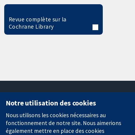
Revue complète sur la
Cochrane Library
Notre utilisation des cookies
11-13 Cavendish
Contactez-
Square
nous
Nous utilisons les cookies nécessaires au
Des données
Londres
Actualités
fonctionnement de notre site. Nous aimerions
probantes.
W1G0AN
Service de
également mettre en place des cookies
Des décisions
Royaume-Uni
presse