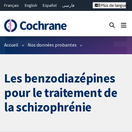
Français
English
Español
فارسی
Plus de langues
Русский
Hrvatski
Deutsch
Bahasa Malaysia
ไทย
繁體中文
简体中文
Fermer la recherche ✖
Filtres
Accueil
Nos données probantes
Les benzodiazépines
pour le traitement de
la schizophrénie