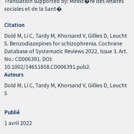
Translation supported by: Minist�re des Affaires
sociales et de la Sant�
Citation
Dold M, Li C, Tardy M, Khorsand V, Gillies D, Leucht
S. Benzodiazepines for schizophrenia. Cochrane
Database of Systematic Reviews 2022, Issue 3. Art.
No.: CD006391. DOI:
10.1002/14651858.CD006391.pub2.
Auteurs
Dold M
Li C
Tardy M
Khorsand V
Gillies D
Leucht
S
Publié
1 avril 2022