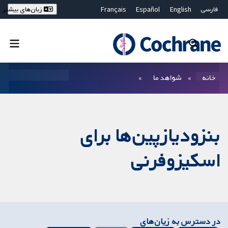
فارسی
English
Español
Français
زبان‌های بیشتر
Deutsch
Hrvatski
Русский
简体中文
繁體中文
ไทย
Bahasa Malaysia
بستن جستجو ✖
فیلترها
خانه
شواهد ما
بنزودیازپین‌ها برای
اسکیزوفرنی
در دسترس به زیان‌های