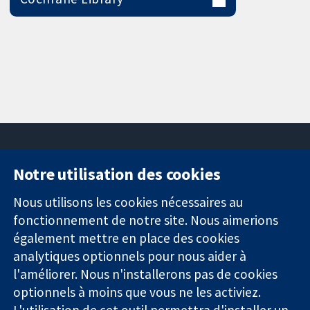
Notre utilisation des cookies
11-13 Cavendish
Contactez-
Square
nous
Nous utilisons les cookies nécessaires au
Des données
Londres
Actualités
fonctionnement de notre site. Nous aimerions
probantes.
W1G0AN
Service de
également mettre en place des cookies
Des décisions
Royaume-Uni
presse
analytiques optionnels pour nous aider à
éclairées.
Qui sommes-
l'améliorer. Nous n'installerons pas de cookies
Une meilleure
nous
santé.
optionnels à moins que vous ne les activiez.
Offres
d'emploi
L'utilisation de cet outil permettra d'installer un