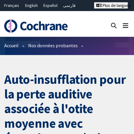
Français
English
Español
فارسی
Plus de langues
Русский
Hrvatski
Deutsch
Bahasa Malaysia
ไทย
繁體中文
简体中文
Fermer la recherche ✖
Filtres
Accueil
Nos données probantes
Auto-insufflation pour
la perte auditive
associée à l'otite
moyenne avec