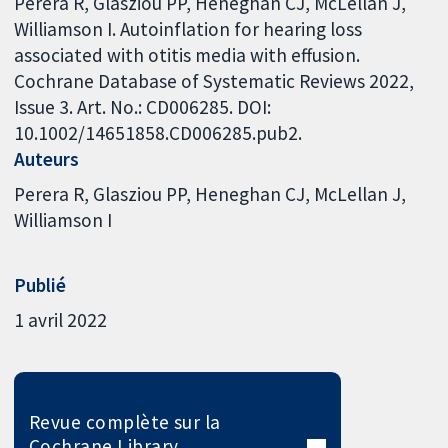
Perera R, Glasziou PP, Heneghan CJ, McLellan J,
Williamson I. Autoinflation for hearing loss
associated with otitis media with effusion.
Cochrane Database of Systematic Reviews 2022,
Issue 3. Art. No.: CD006285. DOI:
10.1002/14651858.CD006285.pub2.
Auteurs
Perera R
Glasziou PP
Heneghan CJ
McLellan J
Williamson I
Publié
1 avril 2022
Revue complète sur la
Cochrane Library