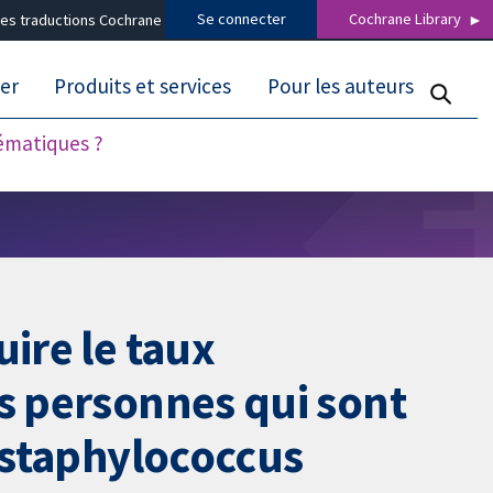
Se connecter
Cochrane Library
es traductions Cochrane
er
Produits et services
Pour les auteurs
tématiques ?
ire le taux
es personnes qui sont
e staphylococcus