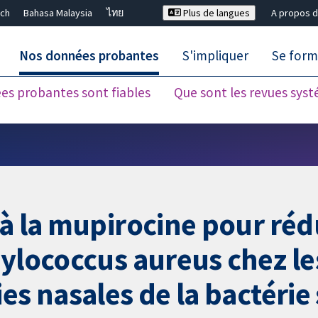
ch
Bahasa Malaysia
ไทย
Plus de langues
A propos d
Nos données probantes
S'impliquer
Se form
es probantes sont fiables
Que sont les revues sys
Fermer la recherche ✖
à la mupirocine pour rédu
hylococcus aureus chez l
ies nasales de la bactéri