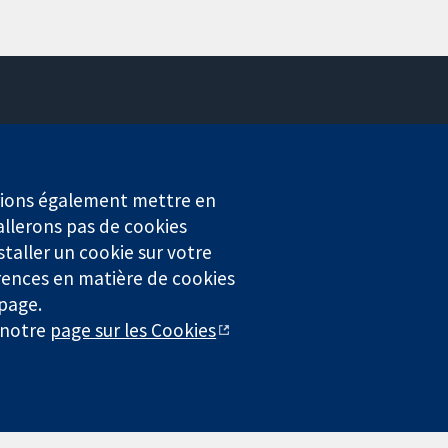
Contactez-nous
Actualités
Service de presse
erions également mettre en
Qui sommes-nous
allerons pas de cookies
Offres d'emploi
staller un cookie sur votre
Cochrane Library
rences en matière de cookies
 page.
r notre
page sur les Cookies
4323) enregistrée en Angleterre et au Pays de Galles. Numéro de
entialité
|
Politique d'usage des cookies
|
Paramètres des cookies