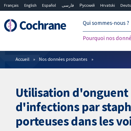
Français
English
Español
فارسی
Русский
Hrvatski
Deuts
繁體中文
简体中文
Qui sommes-nous ?
Pourquoi nos donné
Filtres
Accueil
Nos données probantes
Utilisation d'onguent 
d'infections par stap
porteuses dans les vo