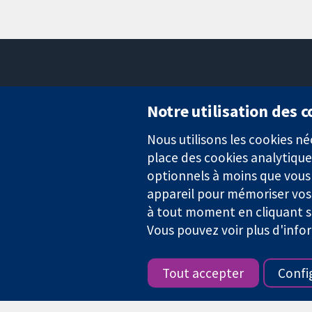
Notre utilisation des 
Nous utilisons les cookies 
Des données probantes.
place des cookies analytique
Des décisions éclairées.
Une meilleure santé.
optionnels à moins que vous n
appareil pour mémoriser vos
à tout moment en cliquant su
Vous pouvez voir plus d'info
La Collaboration Cochrane est une association caritative (n° 1045
TVA : GB 718 2127 49.
Tout accepter
Confi
Copyright © 2026 The Cochrane Collaboration