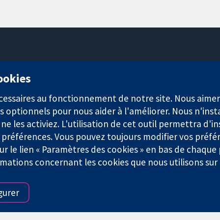
11-13 Cavendish Square
cookies
Londres
W1G0AN
nécessaires au fonctionnement de notre site. Nous aim
Royaume-Uni
s optionnels pour nous aider à l'améliorer. Nous n'inst
e les activiez. L'utilisation de cet outil permettra d'in
 préférences. Vous pouvez toujours modifier vos préfé
r le lien « Paramètres des cookies » en bas de chaque
rmations concernant les cookies que nous utilisons su
921) et une société à responsabilité limitée par garantie (n° 0304
gurer
Conditions Générales
|
Mentions légales
|
Politique de confid