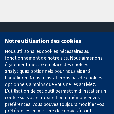
Notre utilisation des cookies
11-13 Cavendish
Contactez-
Square
nous
Nous utilisons les cookies nécessaires au
Des données
Londres
Actualités
fonctionnement de notre site. Nous aimerions
probantes.
W1G0AN
Service de
également mettre en place des cookies
Des décisions
Royaume-Uni
presse
analytiques optionnels pour nous aider à
éclairées.
Qui sommes-
l'améliorer. Nous n'installerons pas de cookies
Une meilleure
nous
santé.
optionnels à moins que vous ne les activiez.
Offres
d'emploi
L'utilisation de cet outil permettra d'installer un
Cochrane
cookie sur votre appareil pour mémoriser vos
Library
préférences. Vous pouvez toujours modifier vos
préférences en matière de cookies à tout