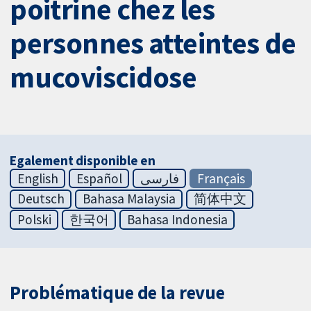
poitrine chez les
personnes atteintes de
mucoviscidose
Egalement disponible en
English
Español
فارسی
Français
Deutsch
Bahasa Malaysia
简体中文
Polski
한국어
Bahasa Indonesia
Problématique de la revue