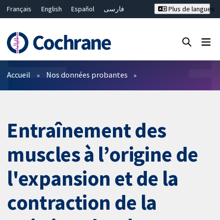
Français
English
Español
فارسی
Plus de langues
Русский
Hrvatski
Deutsch
Bahasa Malaysia
ไทย
繁體中文
简体中文
Fermer la recherche ✖
Filtres
Accueil
Nos données probantes
Entraînement des
muscles à l’origine de
l'expansion et de la
contraction de la