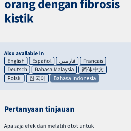
orang dengan fibrosis
kistik
Also available in
English
Español
فارسی
Français
Deutsch
Bahasa Malaysia
简体中文
Polski
한국어
Bahasa Indonesia
Pertanyaan tinjauan
Apa saja efek dari melatih otot untuk