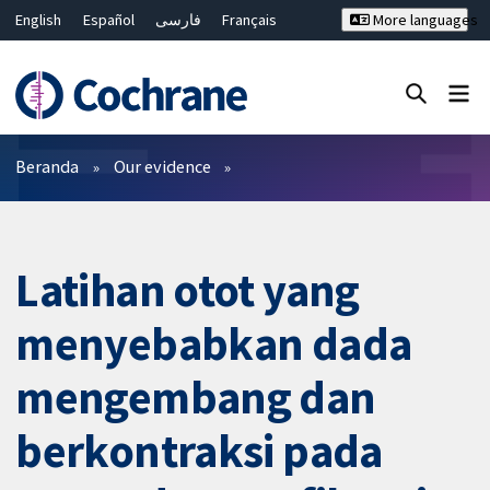
English
Español
فارسی
Français
More languages
Русский
Hrvatski
Deutsch
Bahasa Malaysia
ไทย
繁體中文
简体中文
Close search ✖
Filter
Beranda
Our evidence
Latihan otot yang
menyebabkan dada
mengembang dan
berkontraksi pada