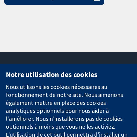
Notre utilisation des cookies
11-13 Cavendish
Contactez-
Square
nous
Nous utilisons les cookies nécessaires au
Des données
Londres
Actualités
fonctionnement de notre site. Nous aimerions
probantes.
W1G0AN
Service de
également mettre en place des cookies
Des décisions
Royaume-Uni
presse
analytiques optionnels pour nous aider à
éclairées.
Qui sommes-
l'améliorer. Nous n'installerons pas de cookies
Une meilleure
nous
santé.
optionnels à moins que vous ne les activiez.
Offres
d'emploi
L'utilisation de cet outil permettra d'installer un