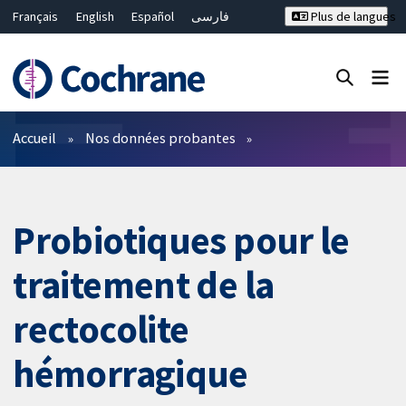
Français
English
Español
فارسی
Plus de langues
Русский
Hrvatski
Deutsch
Bahasa Malaysia
ไทย
繁體中文
简体中文
Fermer la recherche ✖
Filtres
Accueil
Nos données probantes
Probiotiques pour le
traitement de la
rectocolite
hémorragique