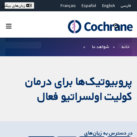
فارسی
English
Español
Français
زبان‌های بیشتر
Deutsch
Hrvatski
Русский
简体中文
繁體中文
ไทย
Bahasa Malaysia
بستن جستجو ✖
فیلترها
خانه
شواهد ما
پروبیوتیک‌ها برای درمان
کولیت اولسراتیو فعال
در دسترس به زیان‌های