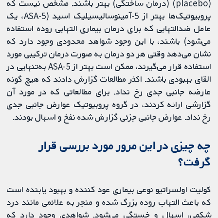
(placebo) (درمان ساختگی) بهتر باشند. مشخص نیست که
پروبیوتیک‌ها بهتر از 5-آمینوسالیسیلیک اسید (5-ASA، یک
عامل ضدالتهابی که برای درمان بیماری التهابی روده استفاده
می‌شود) باشند، با این وجود شواهد محدودی وجود دارد که
نشان می‌دهد وقتی هر دو درمان به صورت درمان ترکیبی مورد
استفاده قرار می‌گیرند، ممکن است بهتر از 5-ASA به‌تنهایی در
القای بهبودی باشند. اکثر مطالعات گزارش دادند که هیچ گونه
عارضه جانبی جدی رخ نداد. برای مطالعاتی که در مورد آن
گزارشی ارائه کردند، در گروه پروبیوتیک عوارض جانبی جدی
رخ نداد. عوارض جانبی جزئی گزارش شده نفخ و اسهال بودند.
چه چیزی در این مرور مورد بررسی قرار
گرفت؟
کولیت اولسراتیو نوعی بیماری عود کننده و بهبود یابنده است
که باعث التهاب روده بزرگ شده و منجر به علائمی مانند درد
شکمی، اسهال و خستگی می‌شود. شواهدی وجود دارد که