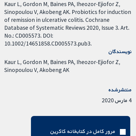
Kaur L, Gordon M, Baines PA, Iheozor-Ejiofor Z,
Sinopoulou V, Akobeng AK. Probiotics for induction
of remission in ulcerative colitis. Cochrane
Database of Systematic Reviews 2020, Issue 3. Art.
No.: CD005573. DOI:
10.1002/14651858.CD005573.pub3.
نویسندگان
Kaur L
Gordon M
Baines PA
Iheozor-Ejiofor Z
Sinopoulou V
Akobeng AK
منتشرشده
4 مارس 2020
مرور کامل در کتابخانه کاکرین