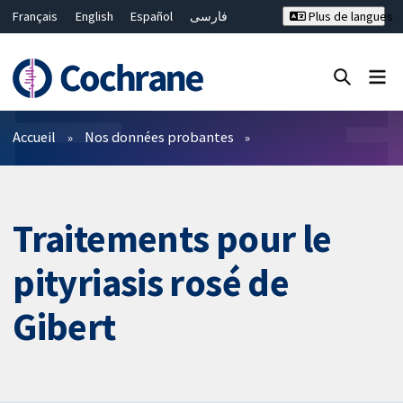
Français
English
Español
فارسی
Plus de langues
Русский
Hrvatski
Deutsch
Bahasa Malaysia
ไทย
繁體中文
简体中文
Fermer la recherche ✖
Filtres
Accueil
Nos données probantes
Traitements pour le
pityriasis rosé de
Gibert