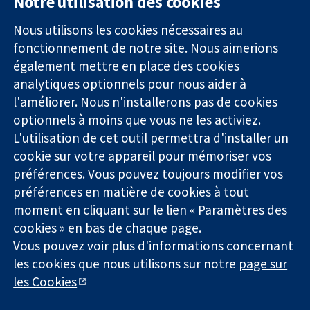
Notre utilisation des cookies
11-13 Cavendish
Contactez-
Square
nous
Nous utilisons les cookies nécessaires au
Des données
Londres
Actualités
fonctionnement de notre site. Nous aimerions
probantes.
W1G0AN
Service de
également mettre en place des cookies
Des décisions
Royaume-Uni
presse
analytiques optionnels pour nous aider à
éclairées.
Qui sommes-
l'améliorer. Nous n'installerons pas de cookies
Une meilleure
nous
santé.
optionnels à moins que vous ne les activiez.
Offres
d'emploi
L'utilisation de cet outil permettra d'installer un
Cochrane
cookie sur votre appareil pour mémoriser vos
Library
préférences. Vous pouvez toujours modifier vos
préférences en matière de cookies à tout
moment en cliquant sur le lien « Paramètres des
La Collaboration Cochrane est une association caritative (n°
cookies » en bas de chaque page.
1045921) et une société à responsabilité limitée par garantie (n°
Vous pouvez voir plus d'informations concernant
03044323) enregistrée en Angleterre et au Pays de Galles. Numéro
les cookies que nous utilisons sur notre
page sur
de TVA : GB 718 2127 49.
les Cookies
Copyright © 2026 The Cochrane Collaboration
Conditions Générales
|
Mentions légales
|
Politique de