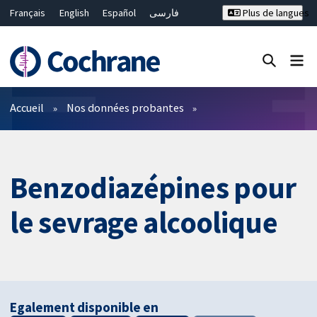
Français
English
Español
فارسی
Plus de langues
Русский
Hrvatski
Deutsch
Bahasa Malaysia
ไทย
繁體中文
简体中文
Fermer la recherche ✖
Filtres
Accueil
Nos données probantes
Benzodiazépines pour
le sevrage alcoolique
Egalement disponible en