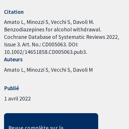
Citation
Amato L, Minozzi S, Vecchi S, Davoli M.
Benzodiazepines for alcohol withdrawal.
Cochrane Database of Systematic Reviews 2022,
Issue 3. Art. No.: CD005063. DOI:
10.1002/14651858.CD005063.pub3.
Auteurs
Amato L
Minozzi S
Vecchi S
Davoli M
Publié
1 avril 2022
Revue complète sur la