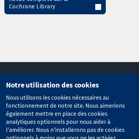
Cochrane Library
Notre utilisation des cookies
11-13 Cavendish
Contactez-
Square
nous
Nous utilisons les cookies nécessaires au
Des données
Londres
Actualités
fonctionnement de notre site. Nous aimerions
probantes.
W1G0AN
Service de
également mettre en place des cookies
Des décisions
Royaume-Uni
presse
analytiques optionnels pour nous aider à
éclairées.
Qui sommes-
l'améliorer. Nous n'installerons pas de cookies
Une meilleure
nous
santé.
Offres
optionnels à moins que vous ne les activiez.