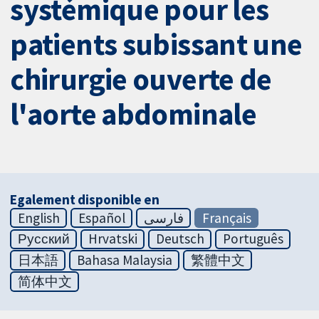
systémique pour les
patients subissant une
chirurgie ouverte de
l'aorte abdominale
Egalement disponible en
English
Español
فارسی
Français
Русский
Hrvatski
Deutsch
Português
日本語
Bahasa Malaysia
繁體中文
简体中文