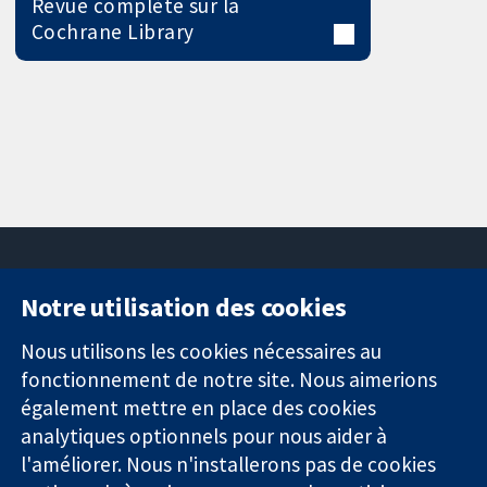
Revue complète sur la
Cochrane Library
Notre utilisation des cookies
11-13 Cavendish
Contactez-
Square
nous
Nous utilisons les cookies nécessaires au
Des données
Londres
Actualités
fonctionnement de notre site. Nous aimerions
probantes.
W1G0AN
Service de
également mettre en place des cookies
Des décisions
Royaume-Uni
presse
analytiques optionnels pour nous aider à
éclairées.
Qui sommes-
l'améliorer. Nous n'installerons pas de cookies
Une meilleure
nous
santé.