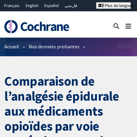
Français
English
Español
فارسی
Plus de langues
Русский
Hrvatski
Deutsch
Bahasa Malaysia
ไทย
繁體中文
简体中文
Fermer la recherche ✖
Filtres
Accueil
Nos données probantes
Comparaison de
l’analgésie épidurale
aux médicaments
opioïdes par voie