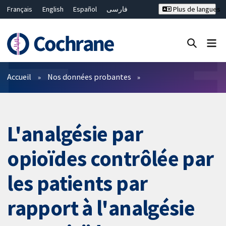
Français
English
Español
فارسی
Plus de langues
Русский
Hrvatski
Deutsch
Bahasa Malaysia
ไทย
繁體中文
简体中文
Fermer la recherche ✖
Filtres
Accueil
Nos données probantes
L'analgésie par
opioïdes contrôlée par
les patients par
rapport à l'analgésie