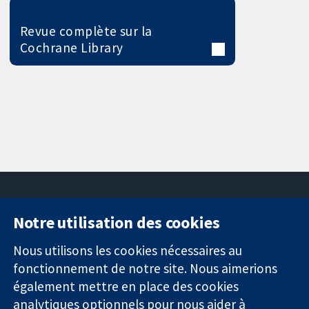
Revue complète sur la
Cochrane Library
Notre utilisation des cookies
11-13 Cavendish
Contactez-
Square
nous
Nous utilisons les cookies nécessaires au
Des données
Londres
Actualités
fonctionnement de notre site. Nous aimerions
probantes.
W1G0AN
Service de
également mettre en place des cookies
Des décisions
Royaume-Uni
presse
analytiques optionnels pour nous aider à
éclairées.
Qui sommes-