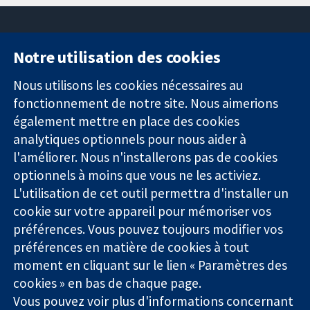
Notre utilisation des cookies
11-13 Cavendish
Contactez-
Square
nous
Nous utilisons les cookies nécessaires au
Des données
Londres
Actualités
fonctionnement de notre site. Nous aimerions
probantes.
W1G0AN
Service de
également mettre en place des cookies
Des décisions
Royaume-Uni
presse
analytiques optionnels pour nous aider à
éclairées.
Qui sommes-
l'améliorer. Nous n'installerons pas de cookies
Une meilleure
nous
santé.
Offres
optionnels à moins que vous ne les activiez.
d'emploi
L'utilisation de cet outil permettra d'installer un
Cochrane
cookie sur votre appareil pour mémoriser vos
Library
préférences. Vous pouvez toujours modifier vos
préférences en matière de cookies à tout
moment en cliquant sur le lien « Paramètres des
La Collaboration Cochrane est une association caritative (n°
cookies » en bas de chaque page.
1045921) et une société à responsabilité limitée par garantie (n°
Vous pouvez voir plus d'informations concernant
03044323) enregistrée en Angleterre et au Pays de Galles. Numéro