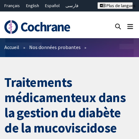
Français
English
Español
فارسی
Plus de langues
Русский
Hrvatski
Deutsch
Bahasa Malaysia
ไทย
繁體中文
简体中文
Fermer la recherche ✖
Filtres
Accueil
Nos données probantes
Traitements
médicamenteux dans
la gestion du diabète
de la mucoviscidose