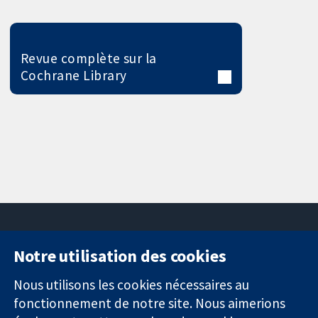
Revue complète sur la
Cochrane Library
Notre utilisation des cookies
11-13 Cavendish
Contactez-
Square
nous
Nous utilisons les cookies nécessaires au
Des données
Londres
Actualités
fonctionnement de notre site. Nous aimerions
probantes.
W1G0AN
Service de