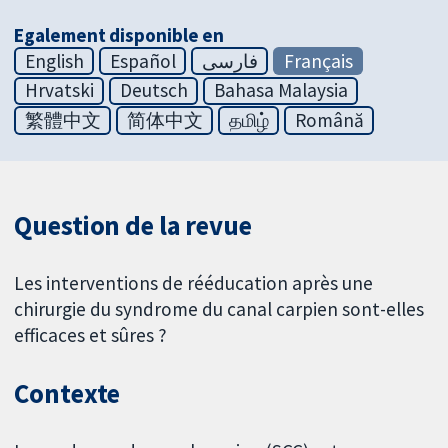
Egalement disponible en
English
Español
فارسی
Français
Hrvatski
Deutsch
Bahasa Malaysia
繁體中文
简体中文
தமிழ்
Română
Question de la revue
Les interventions de rééducation après une
chirurgie du syndrome du canal carpien sont-elles
efficaces et sûres ?
Contexte