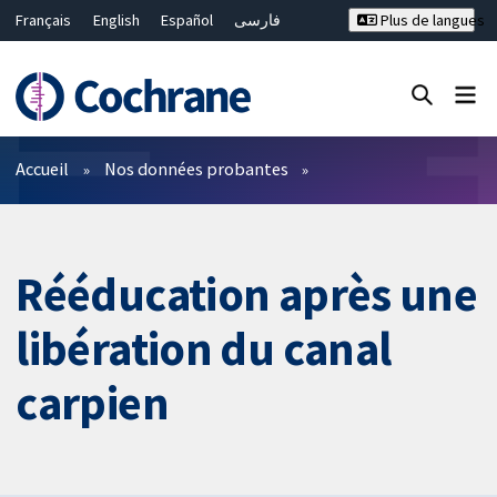
Français
English
Español
فارسی
Plus de langues
Русский
Hrvatski
Deutsch
Bahasa Malaysia
ไทย
繁體中文
简体中文
Fermer la recherche ✖
Filtres
Accueil
Nos données probantes
Rééducation après une
libération du canal
carpien