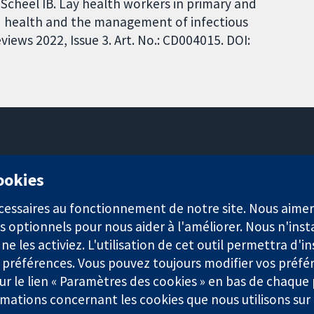
Scheel IB. Lay health workers in primary and
d health and the management of infectious
iews 2022, Issue 3. Art. No.: CD004015. DOI:
11-13 Cavendish Square
cookies
Londres
W1G0AN
nécessaires au fonctionnement de notre site. Nous aim
Royaume-Uni
s optionnels pour nous aider à l'améliorer. Nous n'inst
e les activiez. L'utilisation de cet outil permettra d'in
 préférences. Vous pouvez toujours modifier vos préfé
r le lien « Paramètres des cookies » en bas de chaque
rmations concernant les cookies que nous utilisons su
921) et une société à responsabilité limitée par garantie (n° 0304