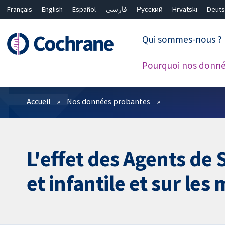
Français
English
Español
فارسی
Русский
Hrvatski
Deuts
繁體中文
简体中文
Qui sommes-nous ?
Pourquoi nos donné
Filtres
Accueil
Nos données probantes
L'effet des Agents de
et infantile et sur les