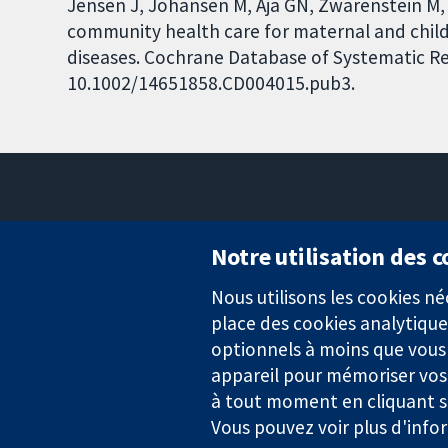
Jensen J, Johansen M, Aja GN, Zwarenstein M, 
community health care for maternal and chil
diseases. Cochrane Database of Systematic Rev
10.1002/14651858.CD004015.pub3.
Notre utilisation des 
Nous utilisons les cookies 
Des données probantes.
place des cookies analytique
Des décisions éclairées.
Une meilleure santé.
optionnels à moins que vous n
appareil pour mémoriser vos
à tout moment en cliquant su
Vous pouvez voir plus d'info
La Collaboration Cochrane est une association caritative (n° 1045