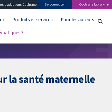
Se connecter
Cochrane Library
es traductions Cochrane
er
Produits et services
Pour les auteurs
tématiques ?
r la santé maternelle