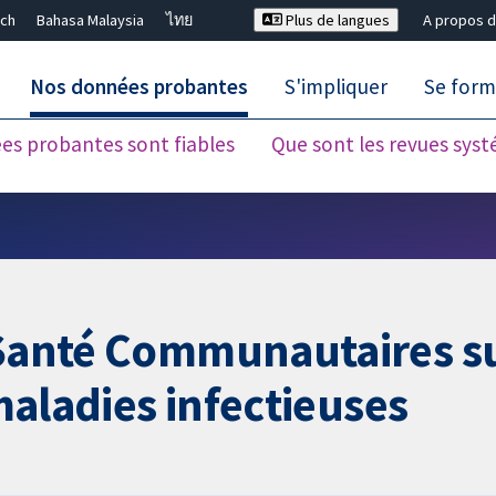
ch
Bahasa Malaysia
ไทย
Plus de langues
A propos d
Nos données probantes
S'impliquer
Se form
es probantes sont fiables
Que sont les revues sys
Fermer la recherche ✖
 Santé Communautaires su
 maladies infectieuses