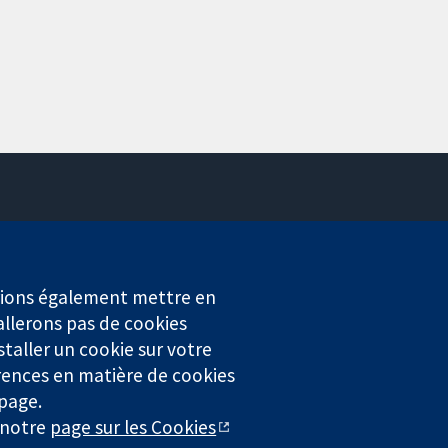
Contactez-nous
Actualités
Service de presse
erions également mettre en
Qui sommes-nous
allerons pas de cookies
Offres d'emploi
staller un cookie sur votre
Cochrane Library
rences en matière de cookies
 page.
r notre
page sur les Cookies
4323) enregistrée en Angleterre et au Pays de Galles. Numéro de