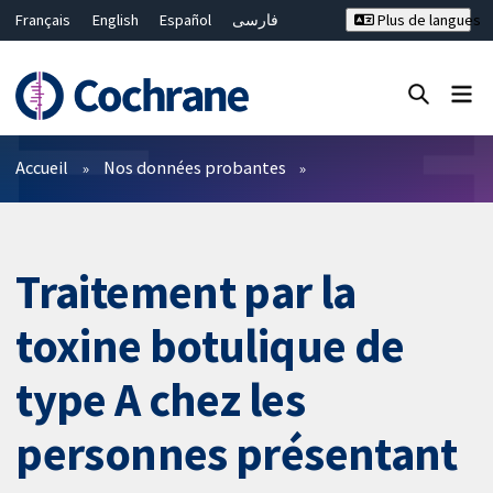
Français
English
Español
فارسی
Plus de langues
Русский
Hrvatski
Deutsch
Bahasa Malaysia
ไทย
繁體中文
简体中文
Fermer la recherche ✖
Filtres
Accueil
Nos données probantes
Traitement par la
toxine botulique de
type A chez les
personnes présentant