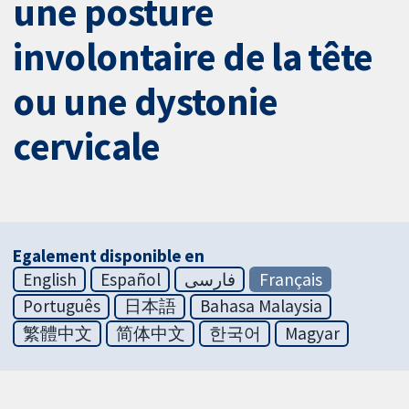
une posture
involontaire de la tête
ou une dystonie
cervicale
Egalement disponible en
English
Español
فارسی
Français
Português
日本語
Bahasa Malaysia
繁體中文
简体中文
한국어
Magyar