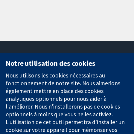
Notre utilisation des cookies
11-13 Cavendish
Contactez-
Square
nous
Nous utilisons les cookies nécessaires au
Des données
Londres
Actualités
fonctionnement de notre site. Nous aimerions
probantes.
W1G0AN
Service de
également mettre en place des cookies
Des décisions
Royaume-Uni
presse
analytiques optionnels pour nous aider à
éclairées.
Qui sommes-
l'améliorer. Nous n'installerons pas de cookies
Une meilleure
nous
santé.
optionnels à moins que vous ne les activiez.
Offres
d'emploi
L'utilisation de cet outil permettra d'installer un
Cochrane
cookie sur votre appareil pour mémoriser vos
Library