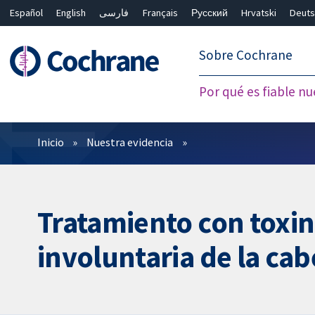
Español
English
فارسی
Français
Русский
Hrvatski
Deuts
繁體中文
简体中文
Sobre Cochrane
Por qué es fiable nu
Filtros
Inicio
Nuestra evidencia
Tratamiento con toxin
involuntaria de la cab