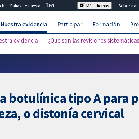
ch
Bahasa Malaysia
ไทย
Más idiomas
Sobre tra
Nuestra evidencia
Participar
Formación
Pro
estra evidencia
¿Qué son las revisiones sistemática
Cerrar búsqueda ✖
a botulínica tipo A para 
eza, o distonía cervical