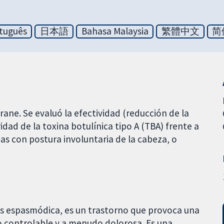
tuguês
日本語
Bahasa Malaysia
繁體中文
简
rane. Se evaluó la efectividad (reducción de la
ridad de la toxina botulínica tipo A (TBA) frente a
s con postura involuntaria de la cabeza, o
lis espasmódica, es un trastorno que provoca una
o controlable y a menudo dolorosa. Es una