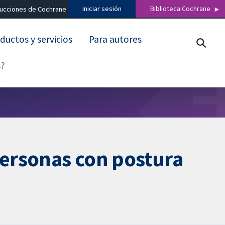
Iniciar sesión
Biblioteca Cochrane
ducciones de Cochrane
ductos y servicios
Para autores
s?
personas con postura