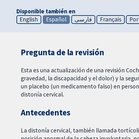
Disponible también en
English
Español
فارسی
Français
Por
Pregunta de la revisión
Esta es una actualización de una revisión Coch
gravedad, la discapacidad y el dolor) y la segu
un placebo (un medicamento falso) en persona
distonía cervical.
Antecedentes
La distonía cervical, también llamada tortíco
posición anormal de la cabeza involuntaria, n