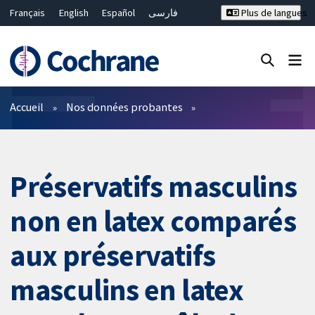
Français
English
Español
فارسی
Plus de langues
Русский
Hrvatski
Deutsch
Bahasa Malaysia
ไทย
繁體中文
简体中文
Fermer la recherche ✖
Filtres
Accueil
Nos données probantes
Préservatifs masculins
non en latex comparés
aux préservatifs
masculins en latex