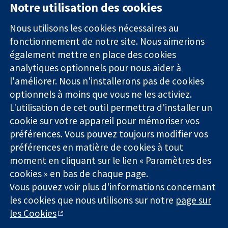
Notre utilisation des cookies
11-13 Cavendish
Contactez-
Square
nous
Nous utilisons les cookies nécessaires au
Des données
Londres
Actualités
fonctionnement de notre site. Nous aimerions
probantes.
W1G0AN
Service de
également mettre en place des cookies
Des décisions
Royaume-Uni
presse
analytiques optionnels pour nous aider à
éclairées.
Qui sommes-
l'améliorer. Nous n'installerons pas de cookies
Une meilleure
nous
santé.
Offres
optionnels à moins que vous ne les activiez.
d'emploi
L'utilisation de cet outil permettra d'installer un
Cochrane
cookie sur votre appareil pour mémoriser vos
Library
préférences. Vous pouvez toujours modifier vos
préférences en matière de cookies à tout
moment en cliquant sur le lien « Paramètres des
La Collaboration Cochrane est une association caritative (n°
cookies » en bas de chaque page.
1045921) et une société à responsabilité limitée par garantie (n°
Vous pouvez voir plus d'informations concernant
03044323) enregistrée en Angleterre et au Pays de Galles. Numéro
de TVA : GB 718 2127 49.
les cookies que nous utilisons sur notre
page sur
les Cookies
Copyright © 2026 The Cochrane Collaboration