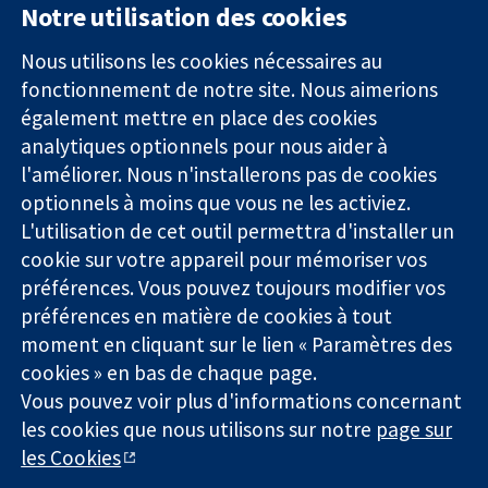
Notre utilisation des cookies
11-13 Cavendish
Contactez-
Square
nous
Nous utilisons les cookies nécessaires au
Des données
Londres
Actualités
fonctionnement de notre site. Nous aimerions
probantes.
W1G0AN
Service de
également mettre en place des cookies
Des décisions
Royaume-Uni
presse
analytiques optionnels pour nous aider à
éclairées.
Qui sommes-
l'améliorer. Nous n'installerons pas de cookies
Une meilleure
nous
santé.
optionnels à moins que vous ne les activiez.
Offres
d'emploi
L'utilisation de cet outil permettra d'installer un
Cochrane
cookie sur votre appareil pour mémoriser vos
Library
préférences. Vous pouvez toujours modifier vos
préférences en matière de cookies à tout
moment en cliquant sur le lien « Paramètres des
La Collaboration Cochrane est une association caritative (n°
cookies » en bas de chaque page.
1045921) et une société à responsabilité limitée par garantie (n°
Vous pouvez voir plus d'informations concernant
03044323) enregistrée en Angleterre et au Pays de Galles. Numéro
de TVA : GB 718 2127 49.
les cookies que nous utilisons sur notre
page sur
les Cookies
Copyright © 2026 The Cochrane Collaboration