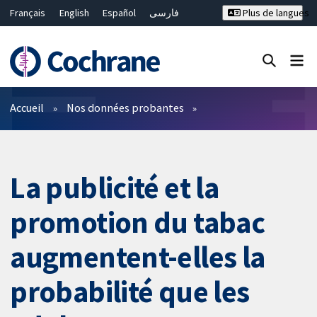
Français
English
Español
فارسی
Plus de langues
Русский
Hrvatski
Deutsch
Bahasa Malaysia
ไทย
繁體中文
简体中文
Fermer la recherche ✖
Filtres
Accueil
Nos données probantes
La publicité et la
promotion du tabac
augmentent-elles la
probabilité que les