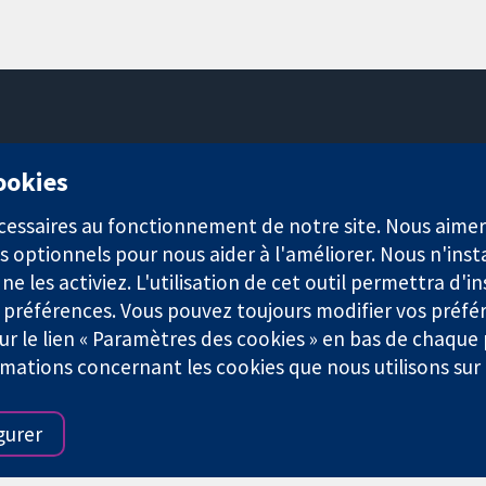
11-13 Cavendish Square
cookies
Londres
W1G0AN
nécessaires au fonctionnement de notre site. Nous aim
Royaume-Uni
s optionnels pour nous aider à l'améliorer. Nous n'inst
e les activiez. L'utilisation de cet outil permettra d'in
 préférences. Vous pouvez toujours modifier vos préfé
r le lien « Paramètres des cookies » en bas de chaque
rmations concernant les cookies que nous utilisons su
921) et une société à responsabilité limitée par garantie (n° 0304
gurer
Conditions Générales
|
Mentions légales
|
Politique de confid