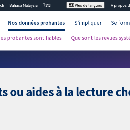
ch
Bahasa Malaysia
ไทย
Plus de langues
A propos d
Nos données probantes
S'impliquer
Se form
es probantes sont fiables
Que sont les revues sys
Fermer la recherche ✖
s ou aides à la lecture ch