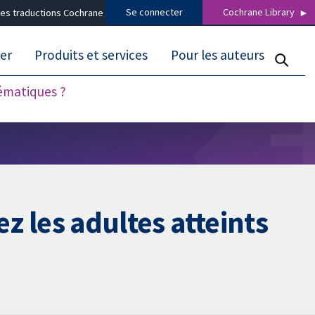
Se connecter
Cochrane Library
es traductions Cochrane
er
Produits et services
Pour les auteurs
tématiques ?
ez les adultes atteints