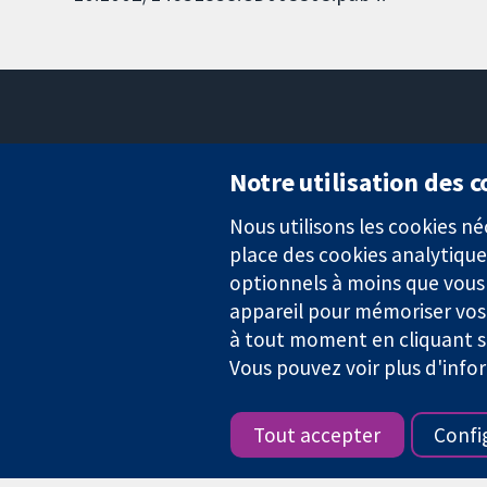
Notre utilisation des 
Nous utilisons les cookies 
Des données probantes.
place des cookies analytique
Des décisions éclairées.
Une meilleure santé.
optionnels à moins que vous n
appareil pour mémoriser vos
à tout moment en cliquant su
Vous pouvez voir plus d'info
La Collaboration Cochrane est une association caritative (n° 1045
TVA : GB 718 2127 49.
Tout accepter
Confi
Copyright © 2026 The Cochrane Collaboration