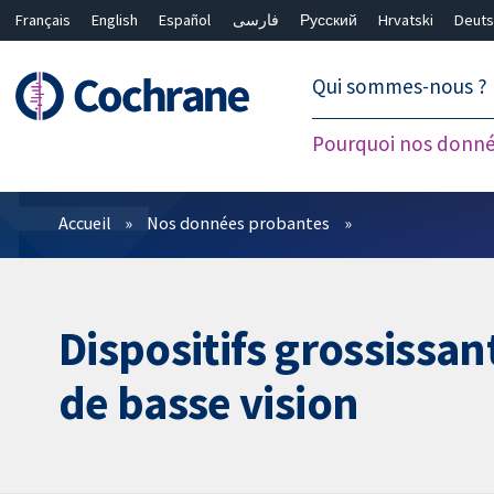
Français
English
Español
فارسی
Русский
Hrvatski
Deuts
繁體中文
简体中文
Qui sommes-nous ?
Pourquoi nos donné
Filtres
Accueil
Nos données probantes
Dispositifs grossissant
de basse vision