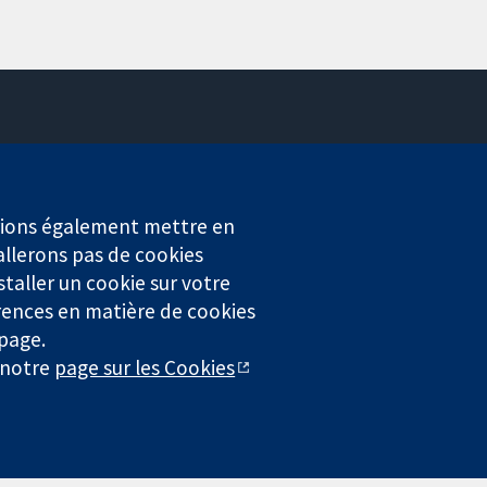
Contactez-nous
Actualités
Service de presse
erions également mettre en
Qui sommes-nous
allerons pas de cookies
Offres d'emploi
staller un cookie sur votre
Cochrane Library
rences en matière de cookies
 page.
r notre
page sur les Cookies
4323) enregistrée en Angleterre et au Pays de Galles. Numéro de
entialité
|
Politique d'usage des cookies
|
Paramètres des cookies