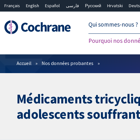
Français
English
Español
فارسی
Русский
Hrvatski
Deuts
繁體中文
简体中文
Qui sommes-nous ?
Pourquoi nos donné
Filtres
Accueil
Nos données probantes
Médicaments tricycliq
adolescents souffran