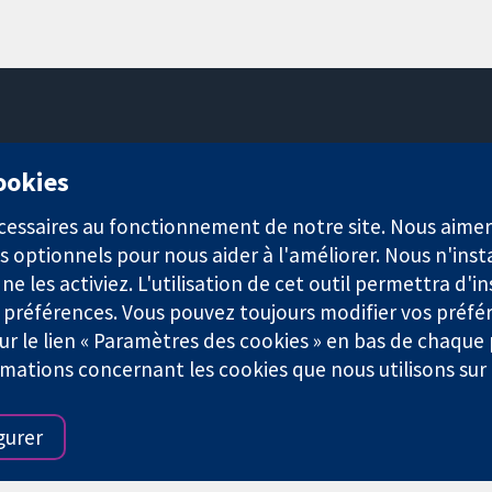
11-13 Cavendish Square
cookies
Londres
W1G0AN
nécessaires au fonctionnement de notre site. Nous aim
Royaume-Uni
s optionnels pour nous aider à l'améliorer. Nous n'inst
e les activiez. L'utilisation de cet outil permettra d'in
 préférences. Vous pouvez toujours modifier vos préfé
r le lien « Paramètres des cookies » en bas de chaque
rmations concernant les cookies que nous utilisons su
921) et une société à responsabilité limitée par garantie (n° 0304
gurer
Conditions Générales
|
Mentions légales
|
Politique de confid