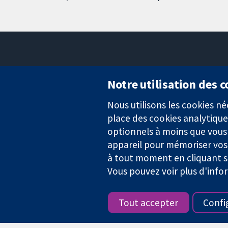
Notre utilisation des 
Nous utilisons les cookies 
Des données probantes.
place des cookies analytique
Des décisions éclairées.
Une meilleure santé.
optionnels à moins que vous n
appareil pour mémoriser vos
à tout moment en cliquant su
Vous pouvez voir plus d'info
La Collaboration Cochrane est une association caritative (n° 1045
TVA : GB 718 2127 49.
Tout accepter
Confi
Copyright © 2026 The Cochrane Collaboration