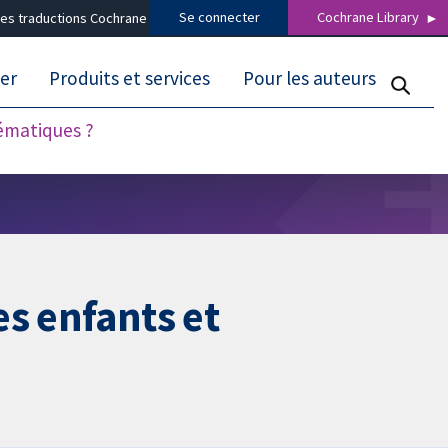
Se connecter
Cochrane Library
es traductions Cochrane
er
Produits et services
Pour les auteurs
tématiques ?
s enfants et