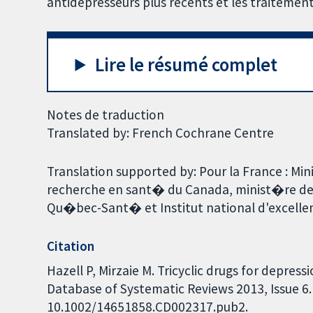
antidépresseurs plus récents et les traiteme
Lire le résumé complet
Notes de traduction
Translated by: French Cochrane Centre
Translation supported by: Pour la France : Min
recherche en sant� du Canada, minist�re d
Qu�bec-Sant� et Institut national d'excellen
Citation
Hazell P, Mirzaie M. Tricyclic drugs for depres
Database of Systematic Reviews 2013, Issue 6. 
10.1002/14651858.CD002317.pub2.