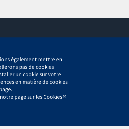
Contactez-nous
Actualités
Service de presse
erions également mettre en
Qui sommes-nous
allerons pas de cookies
Offres d'emploi
staller un cookie sur votre
Cochrane Library
rences en matière de cookies
 page.
r notre
page sur les Cookies
4323) enregistrée en Angleterre et au Pays de Galles. Numéro de
entialité
|
Politique d'usage des cookies
|
Paramètres des cookies