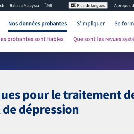
ch
Bahasa Malaysia
ไทย
Plus de langues
A propos d
Nos données probantes
S'impliquer
Se form
es probantes sont fiables
Que sont les revues sys
Fermer la recherche ✖
ues pour le traitement de
t de dépression