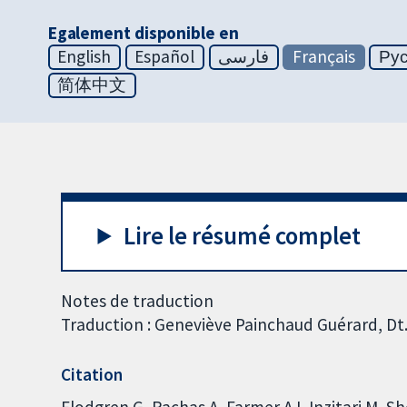
Egalement disponible en
English
Español
فارسی
Français
Ру
简体中文
Lire le résumé complet
Notes de traduction
Traduction : Geneviève Painchaud Guérard, Dt
Citation
Flodgren G, Rachas A, Farmer AJ, Inzitari M, S