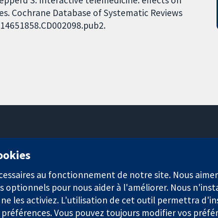
mes. Cochrane Database of Systematic Reviews
02/14651858.CD002098.pub2.
11-13 Cavendish Square
cookies
Londres
W1G0AN
nécessaires au fonctionnement de notre site. Nous aim
Royaume-Uni
s optionnels pour nous aider à l'améliorer. Nous n'inst
e les activiez. L'utilisation de cet outil permettra d'in
 préférences. Vous pouvez toujours modifier vos préfé