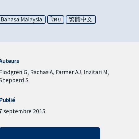
Bahasa Malaysia
ไทย
繁體中文
Auteurs
Flodgren G
Rachas A
Farmer AJ
Inzitari M
Shepperd S
Publié
7 septembre 2015