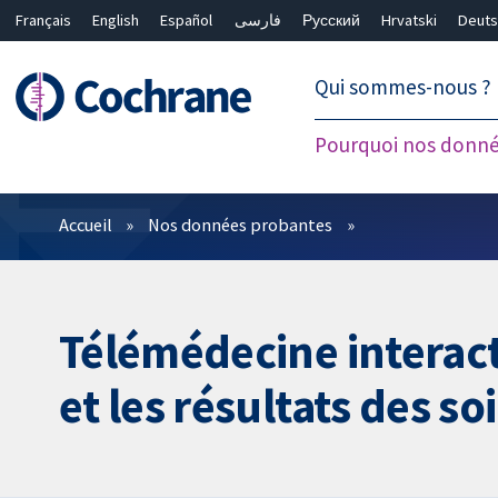
Français
English
Español
فارسی
Русский
Hrvatski
Deuts
繁體中文
简体中文
Qui sommes-nous ?
Pourquoi nos donné
Filtres
Accueil
Nos données probantes
Télémédecine interacti
et les résultats des so