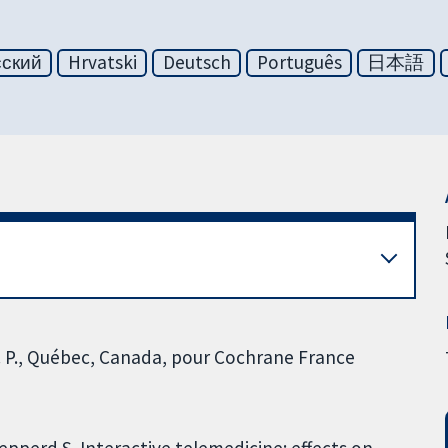
сский
Hrvatski
Deutsch
Português
日本語
. P., Québec, Canada, pour Cochrane France
hepperd S. Interactive telemedicine: effects on