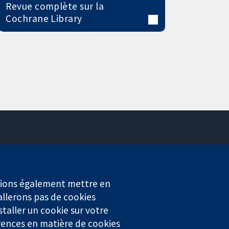
Revue complète sur la
Cochrane Library
Contactez-nous
Actualités
Service de presse
erions également mettre en
Qui sommes-nous
allerons pas de cookies
Offres d'emploi
staller un cookie sur votre
Cochrane Library
rences en matière de cookies