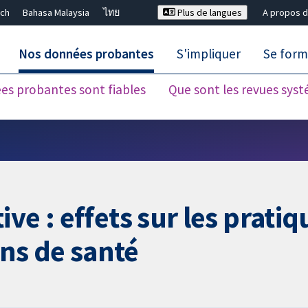
ch
Bahasa Malaysia
ไทย
Plus de langues
A propos d
Nos données probantes
S'impliquer
Se form
es probantes sont fiables
Que sont les revues sys
Fermer la recherche ✖
ve : effets sur les prati
ins de santé