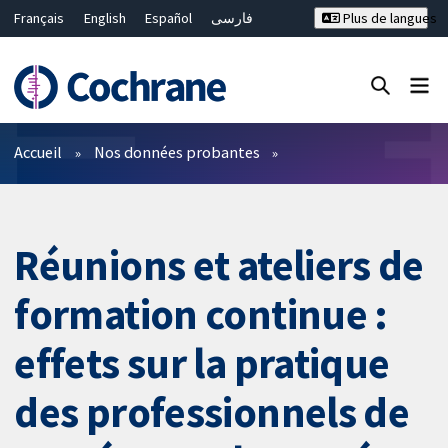
Français
English
Español
فارسی
Plus de langues
Русский
Hrvatski
Deutsch
Bahasa Malaysia
ไทย
繁體中文
简体中文
Fermer la recherche ✖
Filtres
Accueil
Nos données probantes
Réunions et ateliers de
formation continue :
effets sur la pratique
des professionnels de