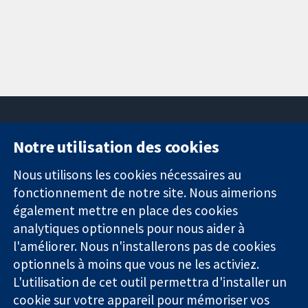
Notre utilisation des cookies
11-13 Cavendish
Contactez-
Square
nous
Nous utilisons les cookies nécessaires au
Des données
Londres
Actualités
fonctionnement de notre site. Nous aimerions
probantes.
W1G0AN
Service de
également mettre en place des cookies
Des décisions
Royaume-Uni
presse
analytiques optionnels pour nous aider à
éclairées.
Qui sommes-
l'améliorer. Nous n'installerons pas de cookies
Une meilleure
nous
santé.
optionnels à moins que vous ne les activiez.
Offres
d'emploi
L'utilisation de cet outil permettra d'installer un
Cochrane
cookie sur votre appareil pour mémoriser vos
Library