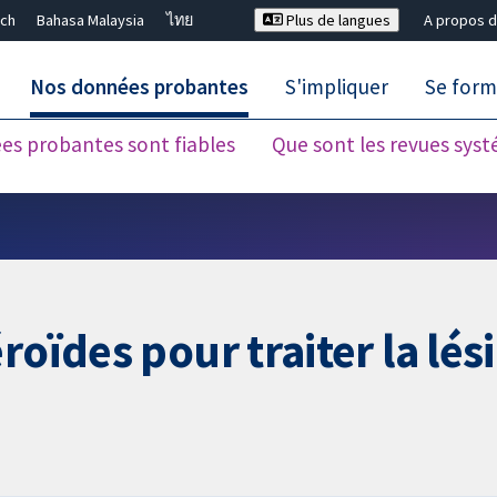
ch
Bahasa Malaysia
ไทย
Plus de langues
A propos d
Nos données probantes
S'impliquer
Se form
es probantes sont fiables
Que sont les revues sys
Fermer la recherche ✖
roïdes pour traiter la lés