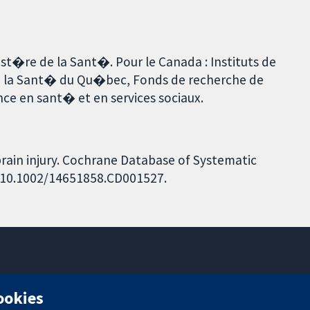
ist�re de la Sant�. Pour le Canada : Instituts de
e la Sant� du Qu�bec, Fonds de recherche de
ce en sant� et en services sociaux.
brain injury. Cochrane Database of Systematic
I: 10.1002/14651858.CD001527.
11-13 Cavendish Square
cookies
Londres