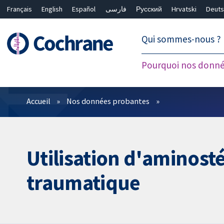
Français
English
Español
فارسی
Русский
Hrvatski
Deuts
繁體中文
简体中文
Qui sommes-nous ?
Pourquoi nos donné
Filtres
Accueil
Nos données probantes
Utilisation d'aminosté
traumatique