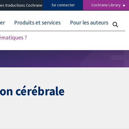
Se connecter
Cochrane Library
es traductions Cochrane
er
Produits et services
Pour les auteurs
tématiques ?
ion cérébrale