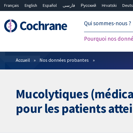
Français
English
Español
فارسی
Русский
Hrvatski
Deuts
繁體中文
简体中文
Qui sommes-nous ?
Pourquoi nos donné
Filtres
Accueil
Nos données probantes
Mucolytiques (médicam
pour les patients atte