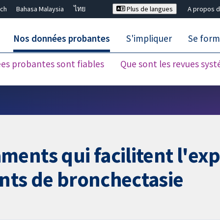
ch
Bahasa Malaysia
ไทย
Plus de langues
A propos d
Nos données probantes
S'impliquer
Se form
es probantes sont fiables
Que sont les revues sys
Fermer la recherche ✖
ents qui facilitent l'ex
ints de bronchectasie