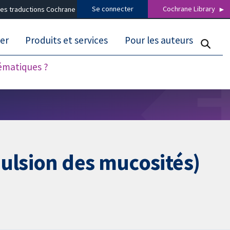
Se connecter
Cochrane Library
es traductions Cochrane
er
Produits et services
Pour les auteurs
tématiques ?
pulsion des mucosités)