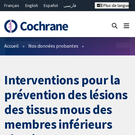
Français
English
Español
فارسی
Plus de langues
Русский
Hrvatski
Deutsch
Bahasa Malaysia
ไทย
繁體中文
简体中文
Fermer la recherche ✖
Filtres
Accueil
Nos données probantes
Interventions pour la
prévention des lésions
des tissus mous des
membres inférieurs