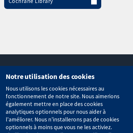
Cochrane Library
Notre utilisation des cookies
11-13 Cavendish
Contactez-
Square
nous
Nous utilisons les cookies nécessaires au
Des données
Londres
Actualités
fonctionnement de notre site. Nous aimerions
probantes.
W1G0AN
Service de
également mettre en place des cookies
Des décisions
Royaume-Uni
presse
analytiques optionnels pour nous aider à
éclairées.
Qui sommes-
l'améliorer. Nous n'installerons pas de cookies
Une meilleure
nous
santé.
Offres
optionnels à moins que vous ne les activiez.
d'emploi