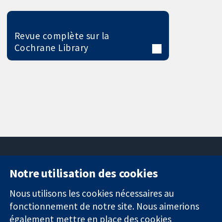
Revue complète sur la
Cochrane Library
Notre utilisation des cookies
11-13 Cavendish
Contactez-
Square
nous
Nous utilisons les cookies nécessaires au
Des données
Londres
Actualités
fonctionnement de notre site. Nous aimerions
probantes.
W1G0AN
Service de
également mettre en place des cookies