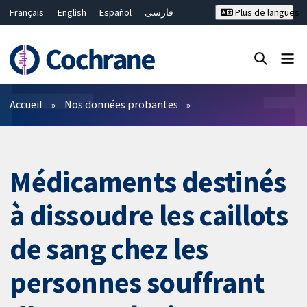
Français
English
Español
فارسی
Plus de langues
Русский
Hrvatski
Deutsch
Bahasa Malaysia
ไทย
繁體中文
简体中文
Fermer la recherche ✖
Filtres
Accueil
Nos données probantes
Médicaments destinés
à dissoudre les caillots
de sang chez les
personnes souffrant