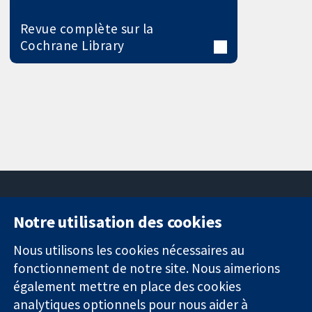
Revue complète sur la
Cochrane Library
Notre utilisation des cookies
11-13 Cavendish
Contactez-
Square
nous
Nous utilisons les cookies nécessaires au
Des données
Londres
Actualités
fonctionnement de notre site. Nous aimerions
probantes.
W1G0AN
Service de
également mettre en place des cookies
Des décisions
Royaume-Uni
presse
analytiques optionnels pour nous aider à
éclairées.
Qui sommes-