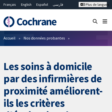
Français
English
Español
فارسی
Plus de langues
Русский
Hrvatski
Deutsch
Bahasa Malaysia
ไทย
繁體中文
简体中文
Fermer la recherche ✖
Filtres
Accueil
Nos données probantes
Les soins à domicile
par des infirmières de
proximité améliorent-
ils les critères