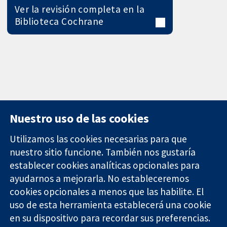
Ver la revisión completa en la
Biblioteca Cochrane
Nuestro uso de las cookies
Utilizamos las cookies necesarias para que
nuestro sitio funcione. También nos gustaría
11-13 Cavendish
Contacto
establecer cookies analíticas opcionales para
Square
Noticias
ayudarnos a mejorarla. No estableceremos
Evidencia fiable.
Londres
Prensa
Decisiones
cookies opcionales a menos que las habilite. El
W1G 0AN
Sobre
informadas.
Reino Unido
nosotros
uso de esta herramienta establecerá una cookie
Mejor salud.
Empleo
en su dispositivo para recordar sus preferencias.
Cochrane