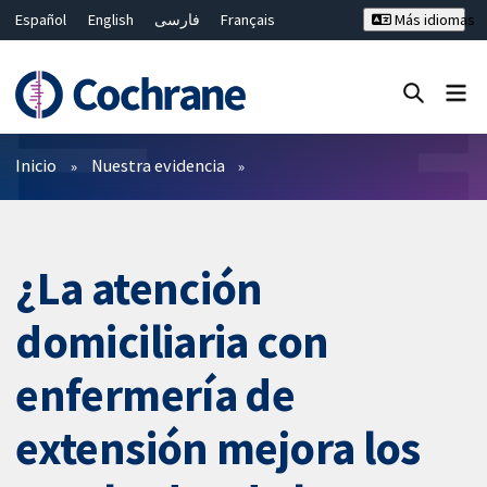
Español
English
فارسی
Français
Más idiomas
Русский
Hrvatski
Deutsch
Bahasa Malaysia
ไทย
繁體中文
简体中文
Cerrar búsqueda ✖
Filtros
Inicio
Nuestra evidencia
¿La atención
domiciliaria con
enfermería de
extensión mejora los