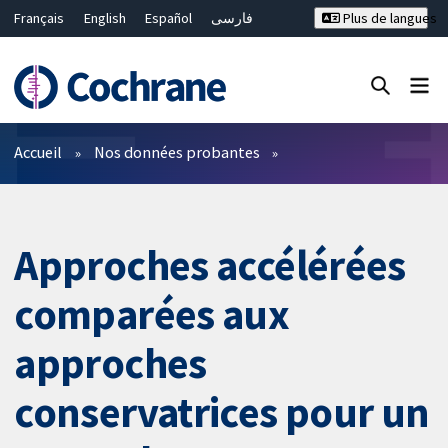
Français
English
Español
فارسی
Plus de langues
Русский
Hrvatski
Deutsch
Bahasa Malaysia
ไทย
繁體中文
简体中文
Fermer la recherche ✖
Filtres
Accueil
Nos données probantes
Approches accélérées
comparées aux
approches
conservatrices pour un