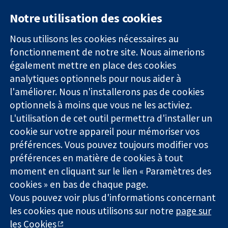
Notre utilisation des cookies
11-13 Cavendish
Contactez-
Square
nous
Nous utilisons les cookies nécessaires au
Des données
Londres
Actualités
fonctionnement de notre site. Nous aimerions
probantes.
W1G0AN
Service de
également mettre en place des cookies
Des décisions
Royaume-Uni
presse
analytiques optionnels pour nous aider à
éclairées.
Qui sommes-
l'améliorer. Nous n'installerons pas de cookies
Une meilleure
nous
santé.
Offres
optionnels à moins que vous ne les activiez.
d'emploi
L'utilisation de cet outil permettra d'installer un
Cochrane
cookie sur votre appareil pour mémoriser vos
Library
préférences. Vous pouvez toujours modifier vos
préférences en matière de cookies à tout
moment en cliquant sur le lien « Paramètres des
La Collaboration Cochrane est une association caritative (n°
cookies » en bas de chaque page.
1045921) et une société à responsabilité limitée par garantie (n°
Vous pouvez voir plus d'informations concernant
03044323) enregistrée en Angleterre et au Pays de Galles. Numéro
de TVA : GB 718 2127 49.
les cookies que nous utilisons sur notre
page sur
les Cookies