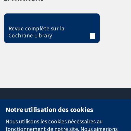
Revue complète sur la
Cochrane Library
Notre utilisation des cookies
11-13 Cavendish
Contactez-
Square
nous
Nous utilisons les cookies nécessaires au
Des données
Londres
Actualités
fonctionnement de notre site. Nous aimerions