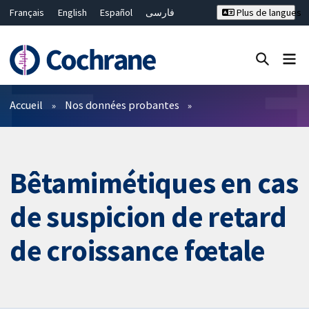
Français
English
Español
فارسی
Plus de langues
Русский
Hrvatski
Deutsch
Bahasa Malaysia
ไทย
繁體中文
简体中文
Fermer la recherche ✖
Filtres
Accueil
Nos données probantes
Bêtamimétiques en cas
de suspicion de retard
de croissance fœtale