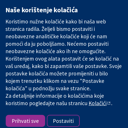
Naše korištenje kolačića
11-13 Cavendish
Kontaktirajte
Square
nas
Koristimo nužne kolačiće kako bi naša web
Pouzdani dokazi.
London
Novosti
stranica radila. Željeli bismo postaviti i
Utemeljeni
W1G 0AN
Ured za
dokazi.
Ujedinjeno
medije
neobavezne analitičke kolačiće koji će nam
Bolje zdravlje.
Kraljevstvo
O nama
pomoći da ju poboljšamo. Nećemo postaviti
Poslovi
neobavezne kolačiće ako ih ne omogućite.
Cochrane
Korištenjem ovog alata postavit će se kolačić na
Library
vaš uređaj, kako bi zapamtili vaše postavke. Svoje
postavke kolačića možete promijeniti u bilo
kojem trenutku klikom na vezu "Postavke
The Cochrane Collaboration is a charity (no. 1045921) and a
kolačića" u podnožju svake stranice.
company limited by guarantee (no. 03044323) registered in
England & Wales. VAT registration number GB 718 2127 49.
Za detaljnije informacije o kolačićima koje
koristimo pogledajte našu stranicu
Kolačići
.
Copyright © 2026 The Cochrane Collaboration
Uvjeti korištenja
|
Odricanje od odgovornosti
|
Privatnost
|
Politika kolačića
|
Postavke kolačića
Prihvati sve
Postaviti