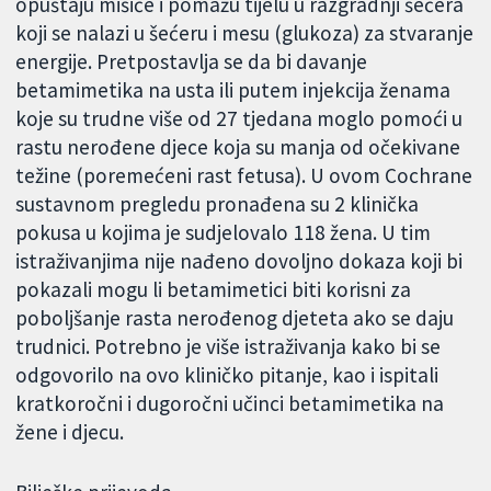
opuštaju mišiće i pomažu tijelu u razgradnji šećera
koji se nalazi u šećeru i mesu (glukoza) za stvaranje
energije. Pretpostavlja se da bi davanje
betamimetika na usta ili putem injekcija ženama
koje su trudne više od 27 tjedana moglo pomoći u
rastu nerođene djece koja su manja od očekivane
težine (poremećeni rast fetusa). U ovom Cochrane
sustavnom pregledu pronađena su 2 klinička
pokusa u kojima je sudjelovalo 118 žena. U tim
istraživanjima nije nađeno dovoljno dokaza koji bi
pokazali mogu li betamimetici biti korisni za
poboljšanje rasta nerođenog djeteta ako se daju
trudnici. Potrebno je više istraživanja kako bi se
odgovorilo na ovo kliničko pitanje, kao i ispitali
kratkoročni i dugoročni učinci betamimetika na
žene i djecu.