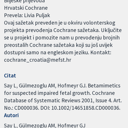
Bilješke prijevoda
Hrvatski Cochrane
Prevela: Livia Puljak
Ovaj sažetak preveden je u okviru volonterskog
projekta prevođenja Cochrane sažetaka. Uključite
se u projekt i pomozite nam u prevođenju brojnih
preostalih Cochrane sažetaka koji su još uvijek
dostupni samo na engleskom jeziku. Kontakt:
cochrane_croatia@mefst.hr
Citat
Say L, Gülmezoglu AM, Hofmeyr GJ. Betamimetics
for suspected impaired fetal growth. Cochrane
Database of Systematic Reviews 2001, Issue 4. Art.
No.: CD000036. DOI: 10.1002/14651858.CD000036.
Autori
Say L
Gülmezoglu AM
Hofmeyr GJ