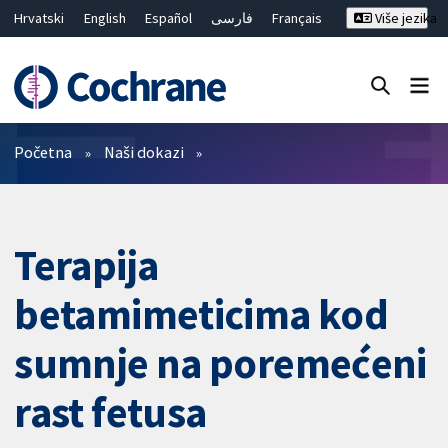
Hrvatski
English
Español
فارسی
Français
Više jezika
Русский
Deutsch
Bahasa Malaysia
ไทย
繁體中文
简体中文
Close search ✖
Prečistači
Početna
Naši dokazi
Terapija
betamimeticima kod
sumnje na poremećeni
rast fetusa