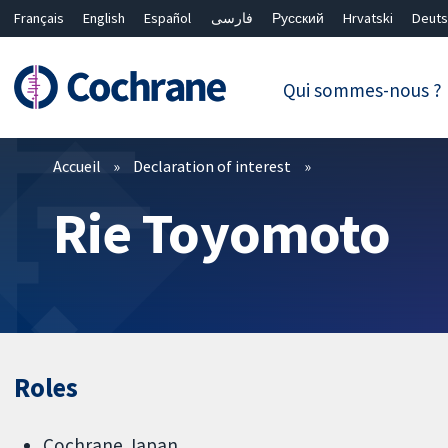
Français
English
Español
فارسی
Русский
Hrvatski
Deuts
繁體中文
简体中文
Qui sommes-nous ?
Filtres
Accueil
Declaration of interest
Rie Toyomoto
Roles
Cochrane Japan