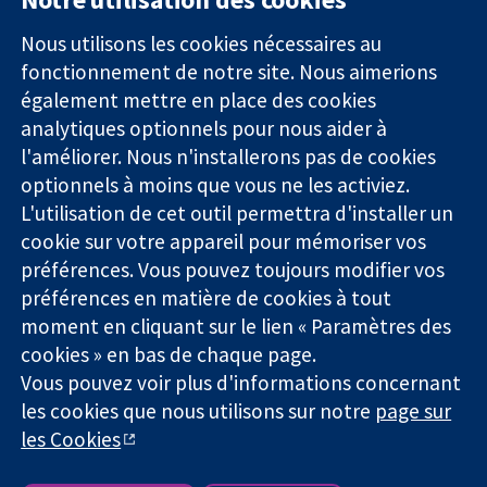
11-13 Cavendish
Contactez-
Square
nous
Nous utilisons les cookies nécessaires au
Des données
Londres
Actualités
fonctionnement de notre site. Nous aimerions
probantes.
W1G0AN
Service de
également mettre en place des cookies
Des décisions
Royaume-Uni
presse
analytiques optionnels pour nous aider à
éclairées.
Qui sommes-
l'améliorer. Nous n'installerons pas de cookies
Une meilleure
nous
santé.
optionnels à moins que vous ne les activiez.
Offres
d'emploi
L'utilisation de cet outil permettra d'installer un
Cochrane
cookie sur votre appareil pour mémoriser vos
Library
préférences. Vous pouvez toujours modifier vos
préférences en matière de cookies à tout
moment en cliquant sur le lien « Paramètres des
La Collaboration Cochrane est une association caritative (n°
cookies » en bas de chaque page.
1045921) et une société à responsabilité limitée par garantie (n°
Vous pouvez voir plus d'informations concernant
03044323) enregistrée en Angleterre et au Pays de Galles. Numéro
les cookies que nous utilisons sur notre
page sur
de TVA : GB 718 2127 49.
les Cookies
Copyright © 2026 The Cochrane Collaboration
Conditions Générales
|
Mentions légales
|
Politique de