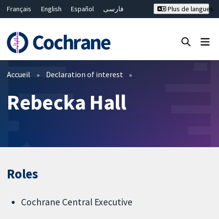
Français
English
Español
فارسی
Plus de langues
Русский
Hrvatski
Deutsch
Bahasa Malaysia
ไทย
繁體中文
简体中文
Fermer la recherche ✖
Filtres
Accueil
Declaration of interest
Rebecka Hall
Roles
Cochrane Central Executive