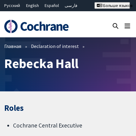
Русский
English
Español
فارسی
Больше языков
Français
Hrvatski
Deutsch
Bahasa Malaysia
ไทย
繁體中文
简体中文
Закрыть поиск ✖
Фильтры
Главная
Declaration of interest
Rebecka Hall
Roles
Cochrane Central Executive