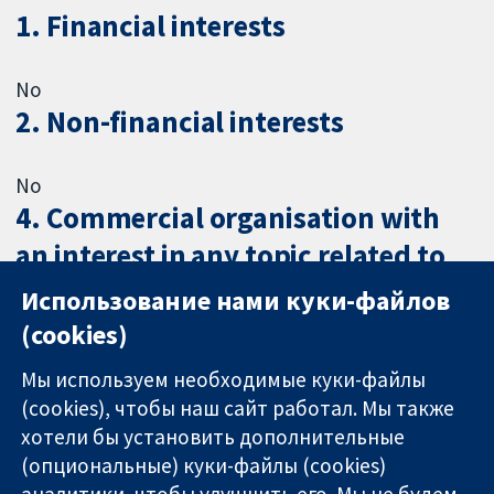
1. Financial interests
No
2. Non-financial interests
No
4. Commercial organisation with
an interest in any topic related to
health care or medical research
Использование нами куки-файлов
(cookies)
No
Мы используем необходимые куки-файлы
(cookies), чтобы наш сайт работал. Мы также
хотели бы установить дополнительные
(опциональные) куки-файлы (cookies)
аналитики, чтобы улучшить его. Мы не будем