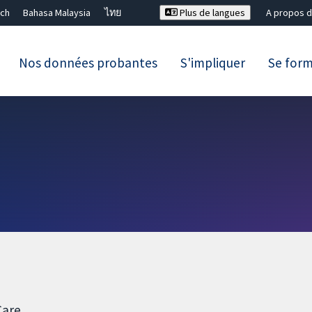
ch
Bahasa Malaysia
ไทย
Plus de langues
A propos d
Nos données probantes
S'impliquer
Se for
Fermer la recherche ✖
Care