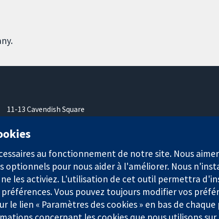
any.
11-13 Cavendish Square
Londres
W1G0AN
cookies
Royaume-Uni
nécessaires au fonctionnement de notre site. Nous aim
s optionnels pour nous aider à l'améliorer. Nous n'inst
e les activiez. L'utilisation de cet outil permettra d'in
 préférences. Vous pouvez toujours modifier vos préfé
921) et une société à responsabilité limitée par garantie (n° 0304
r le lien « Paramètres des cookies » en bas de chaque
rmations concernant les cookies que nous utilisons su