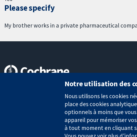
Please specify
My brother works in a private pharmaceutical comp
Notre utilisation des 
Des données probantes.
Des décisions éclairées.
Nous utilisons les cookies 
Une meilleure santé.
place des cookies analytique
optionnels à moins que vous n
appareil pour mémoriser vos
La Collaboration Cochrane est une association caritative (n° 1045
à tout moment en cliquant su
TVA : GB 718 2127 49.
Vous pouvez voir plus d'info