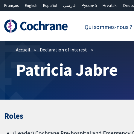
Français
English
Español
فارسی
Русский
Hrvatski
Deuts
繁體中文
简体中文
Qui sommes-nous ?
Filtres
Accueil
Declaration of interest
Patricia Jabre
Roles
(Leader) Cochrane Pre-hospital and Emergency 