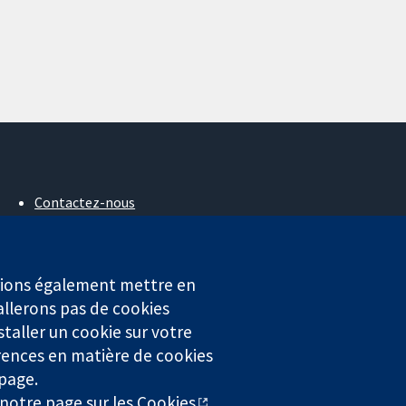
Contactez-nous
Actualités
Service de presse
Qui sommes-nous
Offres d'emploi
erions également mettre en
Cochrane Library
allerons pas de cookies
staller un cookie sur votre
rences en matière de cookies
4323) enregistrée en Angleterre et au Pays de Galles. Numéro de
 page.
r notre
page sur les Cookies