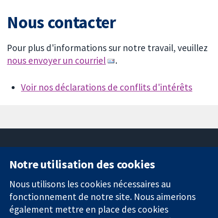
Nous contacter
Pour plus d'informations sur notre travail, veuillez
nous envoyer un courriel
.
Voir nos déclarations de conflits d'intérêts
Notre utilisation des cookies
11-13 Cavendish
Contactez-
Square
nous
Nous utilisons les cookies nécessaires au
Des données
Londres
Actualités
fonctionnement de notre site. Nous aimerions
probantes.
W1G0AN
Service de
également mettre en place des cookies
Des décisions
Royaume-Uni
presse