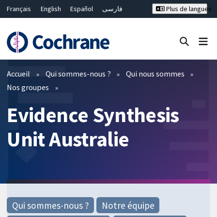
Français
English
Español
فارسی
Plus de langues
Русский
Hrvatski
Deutsch
Bahasa Malaysia
ไทย
繁體中文
简体中文
Fermer la recherche ✖
Filtres
Accueil
Qui sommes-nous ?
Qui nous sommes
Nos groupes
Evidence Synthesis
Unit Australie
Qui sommes-nous ?
Notre équipe