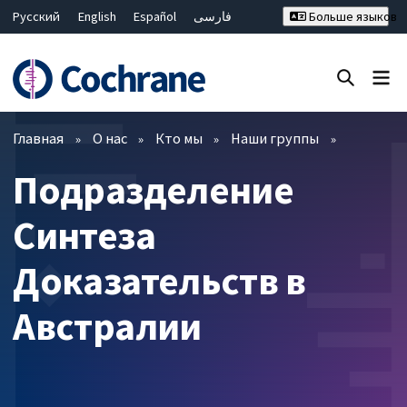
Русский
English
Español
فارسی
Больше языков
Français
Hrvatski
Deutsch
Bahasa Malaysia
ไทย
繁體中文
简体中文
Закрыть поиск ✖
Фильтры
Главная
О нас
Кто мы
Наши группы
Подразделение
Синтеза
Доказательств в
Австралии