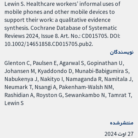
Lewin S. Healthcare workers’ informal uses of
mobile phones and other mobile devices to
support their work: a qualitative evidence
synthesis. Cochrane Database of Systematic
Reviews 2024, Issue 8. Art. No.: CD015705. DOI:
10.1002/14651858.CD015705.pub2.
نویسندگان
Glenton C
Paulsen E
Agarwal S
Gopinathan U
Johansen M
Kyaddondo D
Munabi-Babigumira S
Nabukenya J
Nakityo I
Namaganda R
Namitala J
Neumark T
Nsangi A
Pakenham-Walsh NM
Rashidian A
Royston G
Sewankambo N
Tamrat T
Lewin S
منتشرشده
27 اوت 2024