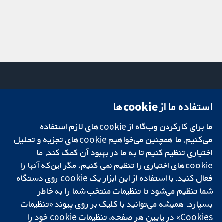
استفاده ما از cookie‌ها
میدان کاوندیش
تماس با ما
۱۳-۱۱
اخبار
ما برای کارکردن وب‌گاه از cookie‌های لازم استفاده
تحقیقات قابل
لندن
دفتر رسانه‌ای
اعتماد.
W1G 0AN
درباره ما
می‌کنیم. ما همچنین می‌خواهیم cookie‌های تجزیه و تحلیل
تصمیم‌گیری آگاهانه.
بریتانیا
فرصت‌های
اختیاری تنظیم کنیم تا به ما در بهبود آن کمک کند. ما
سلامت بهتر.
شغلی
cookie‌های اختیاری را تنظیم نمی کنیم، مگر این‌که آنها را
Cochrane
فعال کنید. با استفاده از این ابزار یک cookie‌ روی دستگاه
Library
شما تنظیم می‌شود تا تنظیمات منتخب شما را به خاطر
بسپارد. همیشه می‌توانید با کلیک بر روی پیوند «تنظیمات
Cookies» در پایین هر صفحه، تنظیمات cookie‌ خود را
شبکه همکاری کاکرین، یک مؤسسه خیریه (شماره 1045921) و یک شرکت با