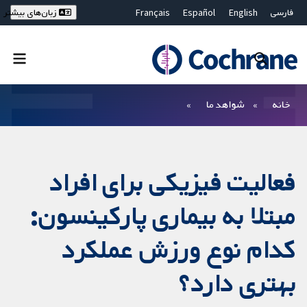
فارسی
English
Español
Français
زبان‌های بیشتر
Deutsch
Hrvatski
Русский
简体中文
繁體中文
ไทย
Bahasa Malaysia
بستن جستجو ✖
فیلترها
خانه
شواهد ما
فعالیت فیزیکی برای افراد
مبتلا به بیماری پارکینسون:
کدام نوع ورزش عملکرد
بهتری دارد؟