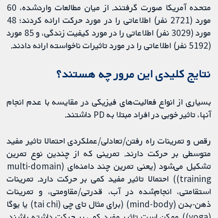
متحده آمریکا صورت گرفتند. از میان مطالعات واردشده، 60
مورد (2721 نفر) اطلاعاتی را در مورد حرکت ارائه کردند؛ 48
مورد (3029 نفر) اطلاعاتی را در مورد کیفیت زندگی، و 85 مورد
(5192 نفر) اطلاعاتی را در مورد تاثیرات ناخواسته ارائه دادند.
نتایج کلیدی این مرور چه هستند؟
بسیاری از انواع فعالیت‌های فیزیکی در مقایسه با عدم انجام
آنها، تاثیر خوبی در افراد مبتلا به PD داشتند.
رقص و تمرینات راه رفتن/تعادلی/عملکردی احتمالا تاثیر مفید
متوسطی بر حرکت دارند. تمرینی که از چندین نوع تمرین
تشکیل می‌شود (یعنی تمرین چند دامنه‌ای (multi-domain
training)) احتمالا تاثیر مفید کمی بر حرکت دارد. تمرینات
استقامتی، انجام‌شده در آب، قدرتی/مقاومتی، و تمرینات
ذهن-بدن (mind-body) (برای مثال تای چی (tai chi) یا یوگا
(yoga)) ممکن است تاثیر مفید کمی بر حرکت داشته باشند.