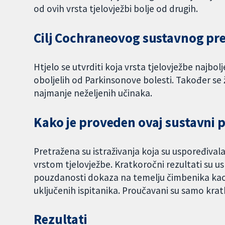
od ovih vrsta tjelovježbi bolje od drugih.
Cilj Cochraneovog sustavnog pr
Htjelo se utvrditi koja vrsta tjelovježbe najbo
oboljelih od Parkinsonove bolesti. Također se ž
najmanje neželjenih učinaka.
Kako je proveden ovaj sustavni 
Pretražena su istraživanja koja su uspoređivala
vrstom tjelovježbe. Kratkoročni rezultati su us
pouzdanosti dokaza na temelju čimbenika kao š
uključenih ispitanika. Proučavani su samo krat
Rezultati