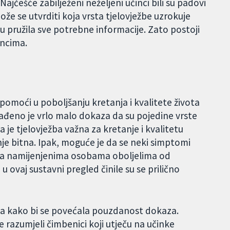
 Najčešće zabilježeni neželjeni učinci bili su padovi
 može se utvrditi koja vrsta tjelovježbe uzrokuje
su pružila sve potrebne informacije. Zato postoji
incima.
omoći u poboljšanju kretanja i kvalitete života
ađeno je vrlo malo dokaza da su pojedine vrste
a je tjelovježba važna za kretanje i kvalitetu
nje bitna. Ipak, moguće je da se neki simptomi
ga namijenjenima osobama oboljelima od
u ovaj sustavni pregled činile su se prilično
nja kako bi se povećala pouzdanost dokaza.
e razumjeli čimbenici koji utječu na učinke