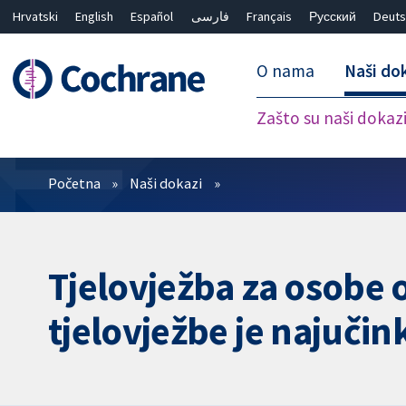
Hrvatski
English
Español
فارسی
Français
Русский
Deuts
O nama
Naši do
Zašto su naši dokaz
Prečistači
Početna
Naši dokazi
Tjelovježba za osobe o
tjelovježbe je najučink