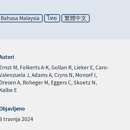
Bahasa Malaysia
ไทย
繁體中文
Autori
Ernst M
Folkerts A-K
Gollan R
Lieker E
Caro-
Valenzuela J
Adams A
Cryns N
Monsef I
Dresen A
Roheger M
Eggers C
Skoetz N
Kalbe E
Objavljeno
8 travnja 2024