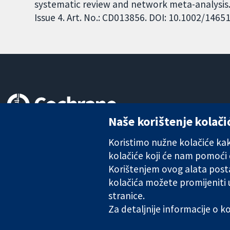
systematic review and network meta-analysis
Issue 4. Art. No.: CD013856. DOI: 10.1002/146
Naše korištenje kolači
Pouzdani dokazi.
Utemeljeni dokazi.
Koristimo nužne kolačiće kako
Bolje zdravlje.
kolačiće koji će nam pomoći
Korištenjem ovog alata posta
kolačića možete promijeniti
stranice.
The Cochrane Collaboration is a charity (no. 1045921) and a comp
Za detaljnije informacije o 
Copyright © 2026 The Cochrane Collaboration