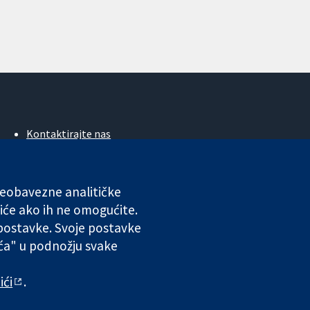
Kontaktirajte nas
Novosti
Ured za medije
O nama
 neobavezne analitičke
Poslovi
iće ako ih ne omogućite.
Cochrane Library
 postavke. Svoje postavke
ića" u podnožju svake
ales. VAT registration number GB 718 2127 49.
ići
.
 odgovornosti
|
Privatnost
|
Politika kolačića
|
Postavke kolačića