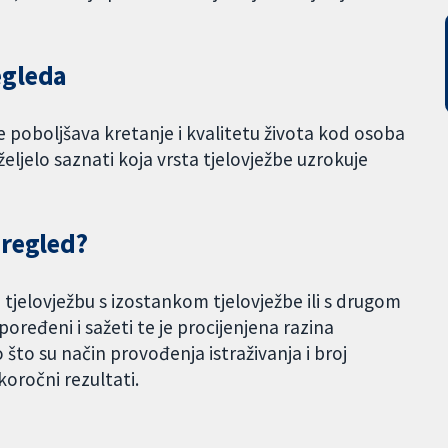
egleda
lje poboljšava kretanje i kvalitetu života kod osoba
eljelo saznati koja vrsta tjelovježbe uzrokuje
pregled?
 tjelovježbu s izostankom tjelovježbe ili s drugom
poređeni i sažeti te je procijenjena razina
to su način provođenja istraživanja i broj
koročni rezultati.