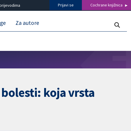
Prijavi se
Cochrane knjižnica
prijevodima
uge
Za autore
bolesti: koja vrsta