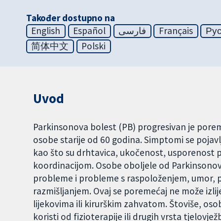
Također dostupno na
English
Español
فارسی
Français
Ру
简体中文
Polski
Uvod
Parkinsonova bolest (PB) progresivan je pore
osobe starije od 60 godina. Simptomi se pojav
kao što su drhtavica, ukočenost, usporenost
koordinacijom. Osobe oboljele od Parkinsono
probleme i probleme s raspoloženjem, umor, 
razmišljanjem. Ovaj se poremećaj ne može izlije
lijekovima ili kirurškim zahvatom. Štoviše, os
koristi od fizioterapije ili drugih vrsta tjelovje