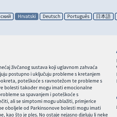
сский
Hrvatski
Deutsch
Português
日本語
mećaj živčanog sustava koji uglavnom zahvaća
ljuju postupno i uključuju probleme s kretanjem
 pokreta, poteškoće s ravnotežom te probleme s
ve bolesti također mogu imati emocionalne
probleme sa spavanjem i poteškoće s
čiti, ali se simptomi mogu ublažiti, primjerice
obe oboljele od Parkinsonove bolesti mogu imati
žbe, kao što je ples. No ostaje nejasno djeluju li neke