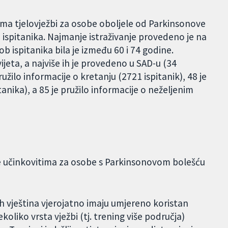
tama tjelovježbi za osobe oboljele od Parkinsonove
7 ispitanika. Najmanje istraživanje provedeno je na
b ispitanika bila je između 60 i 74 godine.
jeta, a najviše ih je provedeno u SAD-u (34
pružilo informacije o kretanju (2721 ispitanik), 48 je
tanika), a 85 je pružilo informacije o neželjenim
se učinkovitima za osobe s Parkinsonovom bolešću
ih vještina vjerojatno imaju umjereno koristan
koliko vrsta vježbi (tj. trening više područja)