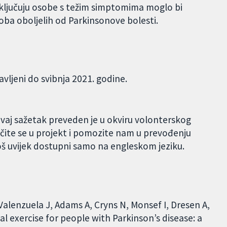
 uključuju osobe s težim simptomima moglo bi
soba oboljelih od Parkinsonove bolesti.
avljeni do svibnja 2021. godine.
Ovaj sažetak preveden je u okviru volonterskog
čite se u projekt i pomozite nam u prevođenju
oš uvijek dostupni samo na engleskom jeziku.
-Valenzuela J, Adams A, Cryns N, Monsef I, Dresen A,
al exercise for people with Parkinson’s disease: a