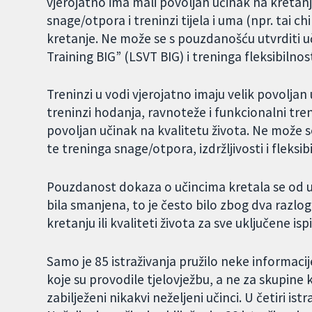
vjerojatno ima mali povoljan učinak na kretanje. 
snage/otpora i treninzi tijela i uma (npr. tai ch
kretanje. Ne može se s pouzdanošću utvrditi uč
Training BIG” (LSVT BIG) i treninga fleksibilnos
Treninzi u vodi vjerojatno imaju velik povoljan u
treninzi hodanja, ravnoteže i funkcionalni tren
povoljan učinak na kvalitetu života. Ne može s
te treninga snage/otpora, izdržljivosti i fleksib
Pouzdanost dokaza o učincima kretala se od u
bila smanjena, to je često bilo zbog dva razloga
kretanju ili kvaliteti života za sve uključene isp
Samo je 85 istraživanja pružilo neke informaci
koje su provodile tjelovježbu, a ne za skupine k
zabilježeni nikakvi neželjeni učinci. U četiri istr