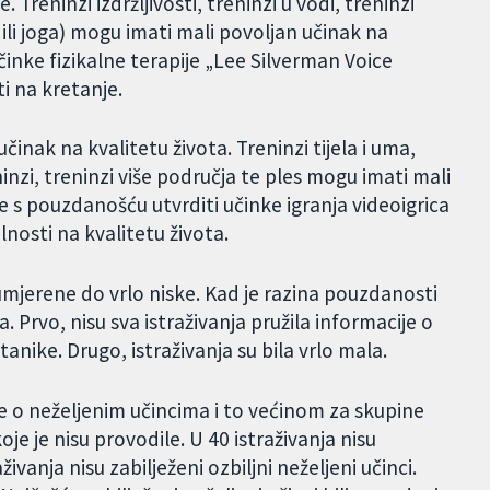
Treninzi izdržljivosti, treninzi u vodi, treninzi
i ili joga) mogu imati mali povoljan učinak na
inke fizikalne terapije „Lee Silverman Voice
ti na kretanje.
činak na kvalitetu života. Treninzi tijela i uma,
inzi, treninzi više područja te ples mogu imati mali
e s pouzdanošću utvrditi učinke igranja videoigrica
ilnosti na kvalitetu života.
mjerene do vrlo niske. Kad je razina pouzdanosti
. Prvo, nisu sva istraživanja pružila informacije o
itanike. Drugo, istraživanja su bila vrlo mala.
je o neželjenim učincima i to većinom za skupine
oje je nisu provodile. U 40 istraživanja nisu
aživanja nisu zabilježeni ozbiljni neželjeni učinci.