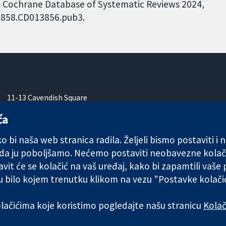
. Cochrane Database of Systematic Reviews 2024,
51858.CD013856.pub3.
11-13 Cavendish Square
London
ća
W1G 0AN
Ujedinjeno Kraljevstvo
 bi naša web stranica radila. Željeli bismo postaviti i
 da ju poboljšamo. Nećemo postaviti neobavezne kolač
vit će se kolačić na vaš uređaj, kako bi zapamtili vaše
 u bilo kojem trenutku klikom na vezu "Postavke kolač
any limited by guarantee (no. 03044323) registered in England & W
kolačićima koje koristimo pogledajte našu stranicu
Kolač
Uvjeti korištenja
|
Odricanje od