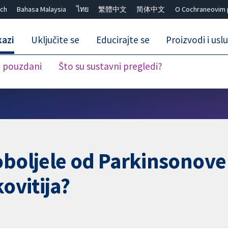
ch
Bahasa Malaysia
ไทย
繁體中文
简体中文
O Cochraneovim 
kazi
Uključite se
Educirajte se
Proizvodi i usl
i pouzdani
Što su sustavni pregledi?
Close search ✖
boljele od Parkinsonove 
ovitija?