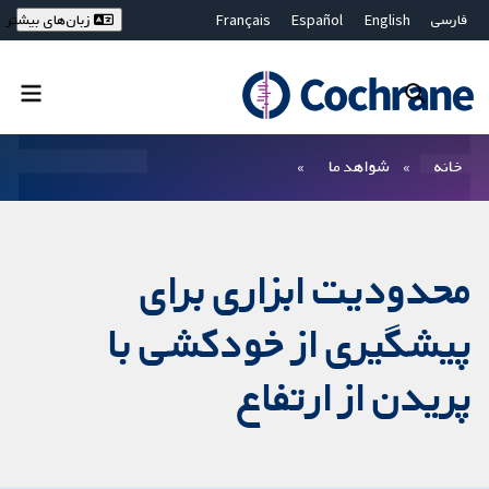
فارسی
English
Español
Français
زبان‌های بیشتر
Deutsch
Hrvatski
Русский
简体中文
繁體中文
ไทย
Bahasa Malaysia
بستن جستجو ✖
فیلترها
خانه
شواهد ما
محدودیت ابزاری برای
پیشگیری از خودکشی با
پریدن از ارتفاع