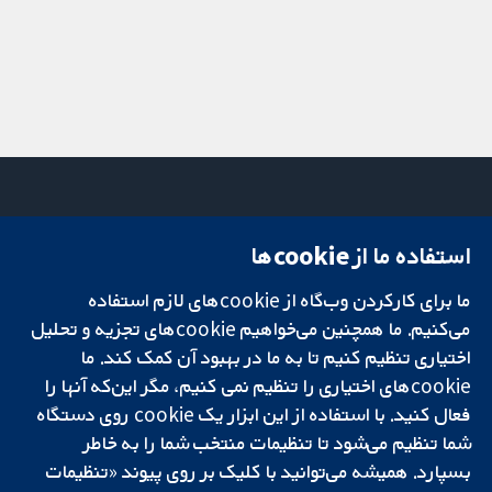
استفاده ما از cookie‌ها
میدان کاوندیش
تماس با ما
۱۳-۱۱
اخبار
ما برای کارکردن وب‌گاه از cookie‌های لازم استفاده
تحقیقات قابل
لندن
دفتر رسانه‌ای
اعتماد.
می‌کنیم. ما همچنین می‌خواهیم cookie‌های تجزیه و تحلیل
W1G 0AN
درباره ما
تصمیم‌گیری آگاهانه.
بریتانیا
فرصت‌های
اختیاری تنظیم کنیم تا به ما در بهبود آن کمک کند. ما
سلامت بهتر.
شغلی
cookie‌های اختیاری را تنظیم نمی کنیم، مگر این‌که آنها را
Cochrane
فعال کنید. با استفاده از این ابزار یک cookie‌ روی دستگاه
Library
شما تنظیم می‌شود تا تنظیمات منتخب شما را به خاطر
بسپارد. همیشه می‌توانید با کلیک بر روی پیوند «تنظیمات