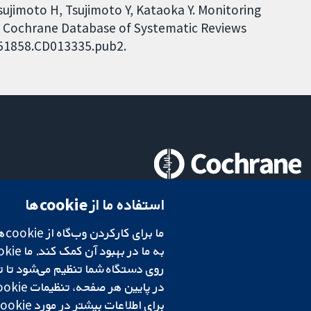
ujimoto H, Tsujimoto Y, Kataoka Y. Monitoring
on. Cochrane Database of Systematic Reviews
4651858.CD013335.pub2.
تحقیقات قابل اعتماد.
استفاده ما از cookie‌ها
تصمیم‌گیری آگاهانه.
سلامت بهتر.
در پایین هر صفحه، تنظیمات cookie‌ خود را تغییر دهید.
شبکه همکاری کاکرین، یک مؤسسه خیریه (شماره 1045921) و یک شرکت با مسئولیت محدود به‌صورت ضمانت (شماره 03044323) ثبت‌شده در انگلستان و ولز است. شماره ثبت مالیات بر ارزش افزوده: GB 718 2127 49.
برای اطلاعات بیشتر در مورد cookie‌هایی که استفاده می‌کنیم،