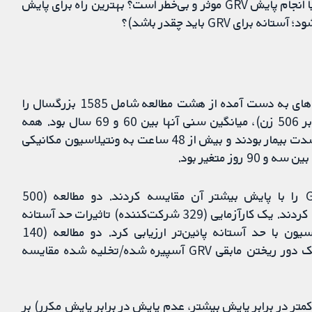
این مرور را به امید پاسخ به سوالات زیر طراحی کردیم. آیا انجام پایش GRV موثر و بی‌خطر است؟ بهترین راه برای پایش
شواهد منتشر شده را تا 3 می 2021 وارد کردیم. یافته‌های به دست آمده از هشت مطالعه شامل 1585 بزرگسال را
وارد کردیم که بیشتر آنها مرد بودند (1019 مرد در برابر 506 زن)، میانگین سنی آنها بین 60 و 69 سال بود. همه
مطالعات در بخش ICU انجام شده و بسیاری از افراد به شدت بیمار بودند و بیش از 48 ساعت به ونتیلاسیون مکانیکی
وز متغیر بود.
دو مطالعه (417 شرکت‌کننده) رژیم پایش کمتر GRV را با پایش بیشتر آن مقایسه کردند. دو مطالعه (500
شرکت‌کننده) عدم پایش GRV را با پایش مکرر مقایسه کردند. یک کارآزمایی (329 شرکت‌کننده) تاثیرات حد آستانه
GRV را با مقایسه حد آستانه بالاتر در زمان آسپیراسیون با حد آستانه پائین‌تر ارزیابی کرد. دو مطالعه (140
شرکت‌کننده) تکنیک بازگرداندن GRV را در برابر تکنیک دور ریختن مابقی GRV آسپیره شده/تخلیه شده مقایسه
ه شواهد در مورد تاثیر پایش GRV (پایش کمتر در برابر پایش بیشتر، عدم پایش در برابر پایش مکرر) بر