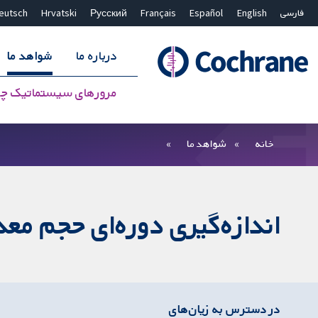
فارسی
English
Español
Français
Русский
Hrvatski
eutsch
درباره ما
شواهد ما
مرورهای سیستماتیک چ
بستن جستجو ✖
فیلترها
خانه
شواهد ما
اندازه‌گیری دوره‌ای حجم معد
در دسترس به زیان‌های