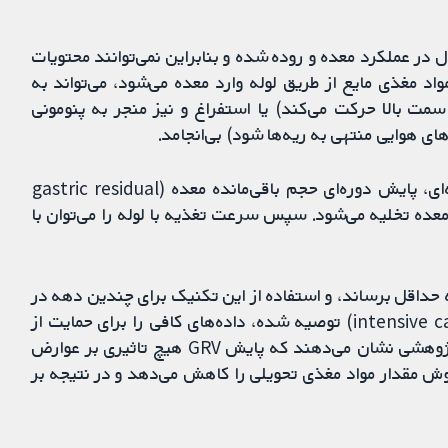
لال در عملکرد معده و روده شده و بنابراین نمی‌توانند محتویات
اد مغذی مایع از طریق لوله وارد معده می‌شود، می‌تواند به
مت بالا حرکت می‌کند) یا استفراغ و نیز منجر به پنومونی
ای هوایی منتهی به ریه‌ها شود) بی‌انجامد.
یک روش برای جلوگیری از بروز این عوارض تغذیه لوله‌ای، پایش دوره‌ای حجم باقی‌مانده معده (gastric residual
که از معده تخلیه می‌شود. سپس سرعت تغذیه با لوله را می‌توان با
وله را به حداقل برساند، و استفاده از این تکنیک برای چندین دهه در
بسیاری از واحدهای مراقبت‌های ویژه (intensive care units; ICUs) توصیه شده، داده‌های کافی را برای حمایت از
یک رویکرد جهانی در اختیار نداریم. برخی از یافته‌های پژوهشی نشان می‌دهند که پایش GRV هیچ تاثیری بر عوارض
وش مقدار مواد مغذی تحویلی را کاهش می‌دهد و در نتیجه بر