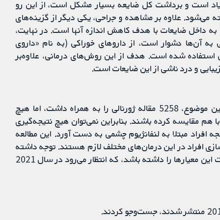
یاد است و برداشت کل ضایعه بسیار مشکل است، از این رو
ته می‌شود. علاوه بر مشاهده و جراحی، یکی دیگر از گزینه‌های
مانی تزریق ماده‌ای به نام اسکلروزانت (sclerosant) به داخل ضایعات با هدف کاهش اندازه آنها است. در نهایت،
به آن‌ها دشوار است، از داروهای خوراکی (به نام «داروی
 استفاده شده است. هدف از این روش‌های درمانی، علاوه‌بر
بایی و درد ناشی از این ضایعات است.
جست‌وجوی منابع علمی و تحقیقات موجود در رابطه با این موضوع، 5258 مقاله ژورنالی را به همراه داشت، اما هیچ
با هم مقایسه کرده باشند. بنابراین نمی‌توان هیچ نتیجه‌گیری
ه افراد مبتلا به لنفانژیوم چشمی به دست آورد. این مطالعه
مروری نشان می‌دهد که انجام مطالعات بعدی با تصادفی‌سازی افراد در این درمان‎‌های مختلف لازم هستند. توجه داشته
باشید: یک مطالعه در حال انجام وجود دارد که ممکن است این معیارها را داشته باشد، که انتظار می‌رود در سال 2021