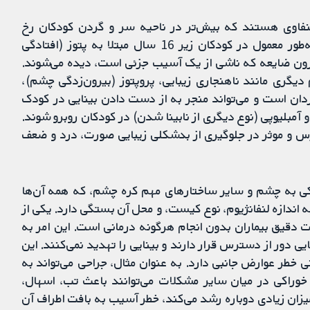
لنفاوی هستند که بیش‌تر در ناحیه سر و گردن کودکان رخ
می‌دهد. لنفانژیوماهای چشمی (کره (socket) چشم) به‌طور معمول در کودکان زیر 16 سال مبتلا به پتوز (افتادگی
درون ضایعه که ناشی از یک آسیب جزئی است، دیده می‌شوند.
دیگری مانند ناهنجاری زیبایی، پروپتوز (بیرون‌زدگی چشم)،
 است و می‌تواند منجر به از دست دادن بینایی در کودک
آمبلیوپی (نوع دیگری از نابینا شدن) در کودکان روبرو شوند.
رس و موثر در جلوگیری از بدشکلی زیبایی صورت، درد و ضعف
ی به چشم و سایر ساختارهای مهم کره چشم، که همه آن‌ها
 اندازه لنفانژیوم، نوع کیست، و محل آن بستگی دارد. یکی از
ت دقیق بیماران بدون انجام هرگونه درمانی است. این امر به
ی دور از دسترس قرار دارند و بینایی را تهدید نمی‌کنند. این
خطر عوارض جانبی دارد. به عنوان مثال، جراحی می‌تواند به
خوراکی در میان سایر مشکلات می‌توانند باعث تب، اسهال،
میزان زیادی دوباره رشد می‌کند، خطر آسیب به بافت اطراف آن