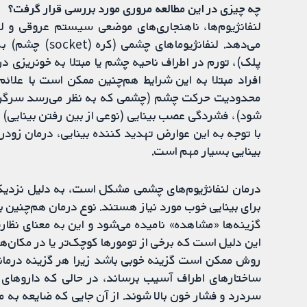
چه چیزی در این مطالعه مروری مورد بررسی قرار گرفت؟
لنفانژیوم‌ها، ناهنجاری‌های موضعی سیستم عروقی و 
پلک)، تورم در اطراف ناحیه چشم یا مبتلا به خونریزی 
افراد مبتلا به این شرایط هم‌چنین ممکن است با علائم 
محدودیت حرکت چشم (چشمی که به نظر می‌رسد سرگردان
شود)، فشردگی عصب بینایی (نوعی از بین رفتن بینایی) و 
با توجه به این عوارض تهدید کننده بینایی، درمان زود
بینایی بسیار مهم است.
درمان لنفانژیوم‌های چشمی مشکل است، به دلیل نزدیک
برای بینایی خوب مورد نیاز هستند. نوع درمان هم‌چنین به
گزینه‌ها «مشاهده» نامیده می‌شود و این به معنای نظار
این دلیل است که برخی از تومورها کوچک‌تر یا در مکان‌های
روش ممکن است گزینه خوبی باشد زیرا هر گزینه درمانی 
ساختارهای اطراف آسیب برساند، در حالی که داروهای 
سردرد و فشار خون بالا شوند. از آن‌ جایی که ضایعه به 