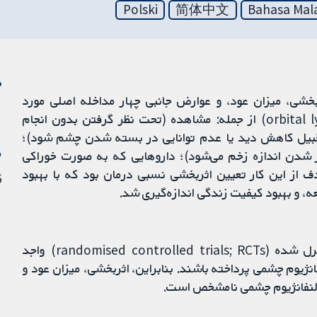
Polski
简体中文
Bahasa Mal
ن
ربخشی، میزان عود، و عوارض جانبی چهار مداخله اصلی مورد
استفاده در درمان لنفانژیوم چشمی (orbital lymphangiomas) از جمله: مشاهده (تحت نظر گرفتن بدون انجام
ز قبیل کاهش دید یا عدم توانایی در بسته شدن چشم شود)؛
م
 شدن اندازه زخم می‌شود)؛ داروهایی که به صورت خوراکی
 از این کار تعیین اثربخشی نسبی درمان بود که با بهبود
16
ه، و بهبود کیفیت زندگی اندازه‌گیری شد.
در حال حاضر‌، هیچ کارآزمایی‌های تصادفی‌سازی و کنترل شده (randomised controlled trials; RCTs) واجد
نژیوم چشمی پرداخته باشند. بنابراین، اثربخشی، میزان عود و
 لنفانژیوم چشمی نامشخص است.