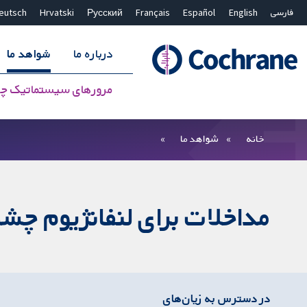
فارسی
English
Español
Français
Русский
Hrvatski
eutsch
درباره ما
شواهد ما
مرورهای سیستماتیک چ
بستن جستجو ✖
فیلترها
خانه
شواهد ما
مداخلات برای لنفانژیوم چش
در دسترس به زیان‌های