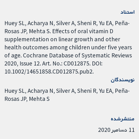
استناد
Huey SL, Acharya N, Silver A, Sheni R, Yu EA, Peña-
Rosas JP, Mehta S. Effects of oral vitamin D
supplementation on linear growth and other
health outcomes among children under five years
of age. Cochrane Database of Systematic Reviews
2020, Issue 12. Art. No.: CD012875. DOI:
10.1002/14651858.CD012875.pub2.
نویسندگان
Huey SL
Acharya N
Silver A
Sheni R
Yu EA
Peña-
Rosas JP
Mehta S
منتشرشده
11 دسامبر 2020