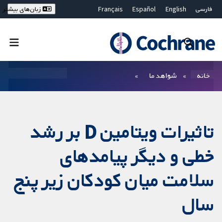
فارسی
English
Español
Français
زبان‌های بیشتر
Deutsch
Hrvatski
Русский
简体中文
繁體中文
ไทย
Bahasa Malaysia
بستن جستجو ✖
فیلترها
خانه
شواهد ما
تاثیرات ویتامین D بر رشد
خطی و دیگر پیامدهای
سلامت میان کودکان زیر پنج
سال