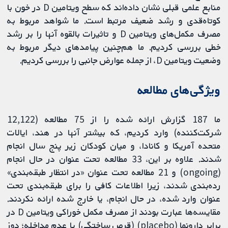
منابع علمی قبلی نشان داده‌اند که سطح ویتامین D در خون با
کوتاه‌قدی و رشد ضعیف مرتبط است. ما شواهد مربوط به
مصرف مکمل‌های ویتامین D و تاثیرات بالقوه آنها را بر رشد
خطی بررسی کردیم. ما هم‌چنین پیامدهای دیگر مربوط به
وضعیت ویتامین D، از جمله عوارض جانبی را بررسی کردیم.
ویژگی‌های مطالعه
ما 187 گزارش ارائه شده را از 75 مطالعه (12,122
شرکت‌کننده) وارد کردیم، که بیشتر آنها در هند، ایالات
متحده آمریکا و کانادا، و میان کودکان زیر پنج سال انجام
شدند. علاوه بر این، 33 مطالعه تحت عنوان در حال انجام
(ongoing) و 21 مطالعه تحت عنوان «در انتظار طبقه‌بندی»
رده‌بندی شدند، زیرا اطلاعات کافی را برای طبقه‌بندی تحت
عنوان وارد شده، در حال انجام، یا خارج شده ارائه نکردند.
مقایسه‌ها عبارت بودند از مصرف مکمل‌ خوراکی ویتامین D در
برابر دارونما (placebo) (قرص ساختگی) یا عدم مداخله؛ دوز