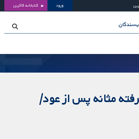
ورود
کتابخانه کاکرین
رین
ویسندگان
فته مثانه پس از عود/