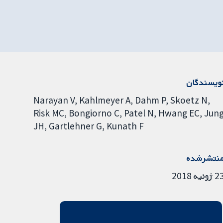
ویسندگان
Narayan V
Kahlmeyer A
Dahm P
Skoetz N
Risk MC
Bongiorno C
Patel N
Hwang EC
Jun
JH
Gartlehner G
Kunath F
نتشرشده
ژوئیه 2018