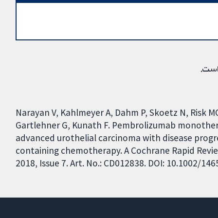
است.
Narayan V, Kahlmeyer A, Dahm P, Skoetz N, Risk M
Gartlehner G, Kunath F. Pembrolizumab monother
advanced urothelial carcinoma with disease progre
containing chemotherapy. A Cochrane Rapid Revi
2018, Issue 7. Art. No.: CD012838. DOI: 10.1002/1