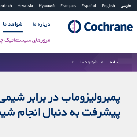
فارسی
English
Español
Français
Русский
Hrvatski
eutsch
درباره ما
شواهد ما
مرورهای سیستماتیک چ
بستن جستجو ✖
فیلترها
خانه
شواهد ما
پمبرولیزوماب در برابر شیمی
پیشرفت به دنبال انجام شیمی‌