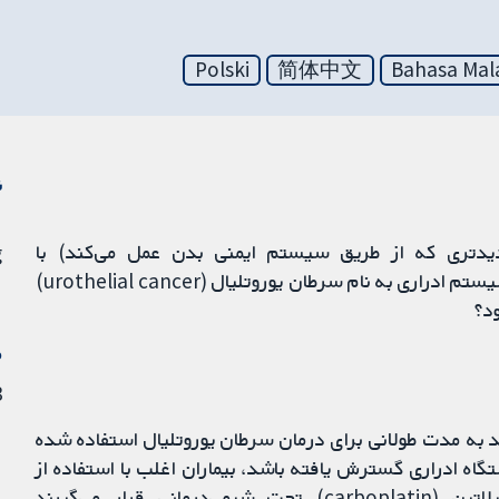
Polski
简体中文
Bahasa Mal
ن
ب (pembrolizumab) (داروی جدیدتری که از طریق سیستم ایمنی بدن عمل می‌کند) با
g
شیمی‌درمانی در بیماران مبتلا به سرطان پوشش داخلی سیستم ادراری به نام سرطان یوروتلیال (urothelial cancer)
د؟
م
23 
 به مدت طولانی برای درمان سرطان یوروتلیال استفاده شده
اه ادراری گسترش یافته باشد، بیماران اغلب با استفاده از
داروهایی به نام سیس‌پلاتین (cisplatin) یا کربوپلاتین (carboplatin) تحت شیمی‌درمانی قرار می‌گیرند