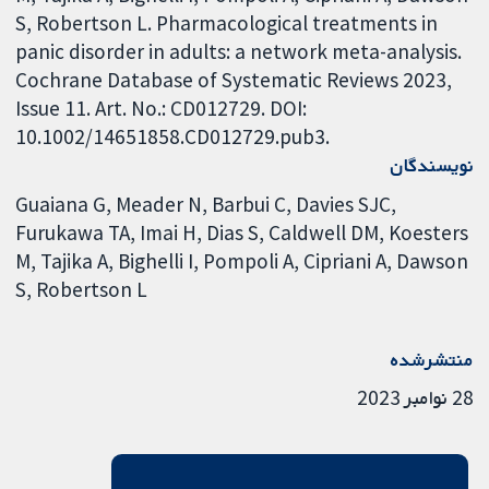
S, Robertson L. Pharmacological treatments in
panic disorder in adults: a network meta-analysis.
Cochrane Database of Systematic Reviews 2023,
Issue 11. Art. No.: CD012729. DOI:
10.1002/14651858.CD012729.pub3.
نویسندگان
Guaiana G
Meader N
Barbui C
Davies SJC
Furukawa TA
Imai H
Dias S
Caldwell DM
Koesters
M
Tajika A
Bighelli I
Pompoli A
Cipriani A
Dawson
S
Robertson L
منتشرشده
28 نوامبر 2023