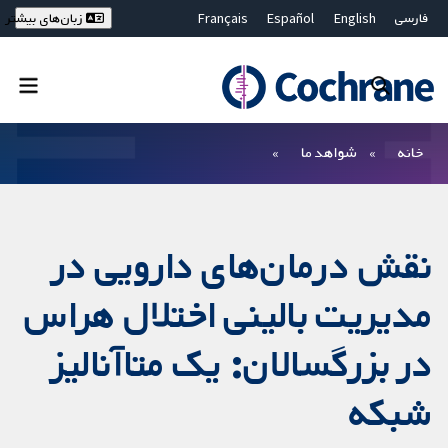
فارسی
English
Español
Français
زبان‌های بیشتر
Deutsch
Hrvatski
Русский
简体中文
繁體中文
ไทย
Bahasa Malaysia
بستن جستجو ✖
فیلترها
خانه
شواهد ما
نقش درمان‌های دارویی در
مدیریت بالینی اختلال هراس
در بزرگسالان: یک متاآنالیز
شبکه