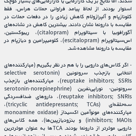
شدند، اما نتایج بر یک کارآزمایی یا کارآزمایی‌های بسیار کوچک
استوار بودند. از لحاظ پیامد فراوانی حملات هراس، فقط
کلونازپام و آلپرازولام کاهش زیادی را در دفعات حملات در
مقایسه با دارونما نشان دادند. بیشترین کاهش در نشانه‌های
آگورافوبیا با سیتالوپرام (citalopram)، ریبوکستین،
اس‌سیتالوپرام (escitalopram)، کلومیپرامین و دیازپام در
مقایسه با دارونما مشاهده شد.
- اگر کلاس‌های دارویی را با هم در نظر بگیریم (مهارکننده‌های
انتخابی بازجذب سروتونین (selective serotonin
reuptake inhibitors; SSRIs)، مهارکننده‌های بازجذب
سروتونین- نوراپی‌نفرین (serotonin-norepinephrine
reuptake inhibitors; SNRIs)، داروهای ضدافسردگی
سه‌حلقه‌ای (tricyclic antidepressants; TCAs)،
مهارکننده‌های مونوآمین اکسیداز (monoamine oxidase
inhibitors; MAOIs) و بنزودیازپین‌ها)، همه کلاس‌های
دارویی موثرتر از دارونما بودند. TCAها به‌ عنوان موثرترین
کلاس دارویی طبقه‌بندی شدند و پس از بنزودیازپین‌ها و