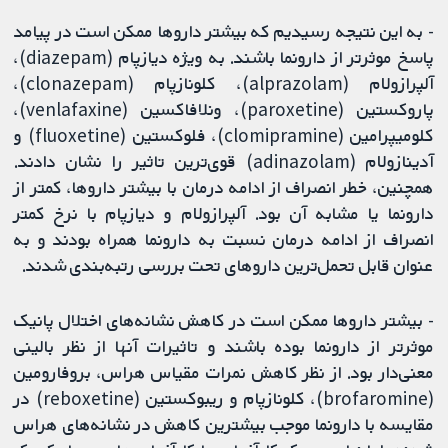
- به این نتیجه رسیدیم که بیشتر داروها ممکن است در پیامد
پاسخ موثرتر از دارونما باشند. به ویژه دیازپام (diazepam)،
آلپرازولام (alprazolam)، کلونازپام (clonazepam)،
پاروکستین (paroxetine)، ونلافاکسین (venlafaxine)،
کلومیپرامین (clomipramine)، فلوکستین (fluoxetine) و
آدینازولام (adinazolam) قوی‌ترین تاثیر را نشان دادند.
همچنین، خطر انصراف از ادامه درمان با بیشتر داروها، کمتر از
دارونما یا مشابه آن بود. آلپرازولام و دیازپام با نرخ کمتر
انصراف از ادامه درمان نسبت به دارونما همراه بودند و به‌
عنوان قابل تحمل‌ترین داروهای تحت بررسی رتبه‌بندی شدند.
- بیشتر داروها ممکن است در کاهش نشانه‌های اختلال پانیک
موثرتر از دارونما بوده باشند و تاثیرات آنها از نظر بالینی
معنی‌دار بود. از نظر کاهش نمرات مقیاس هراس، بروفارومین
(brofaromine)، کلونازپام و ریبوکستین (reboxetine) در
مقایسه با دارونما موجب بیشترین کاهش در نشانه‌های هراس