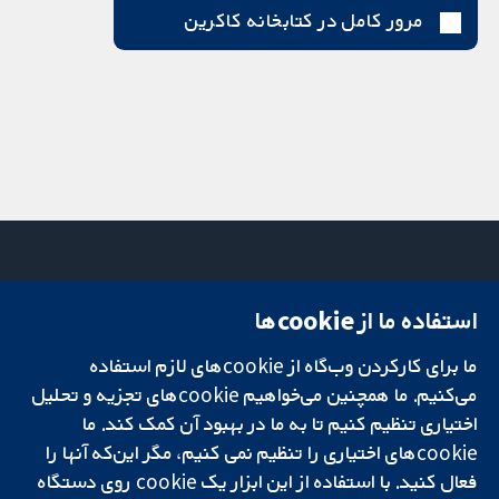
مرور کامل در کتابخانه کاکرین
استفاده ما از cookie‌ها
میدان کاوندیش
تماس با ما
۱۳-۱۱
اخبار
ما برای کارکردن وب‌گاه از cookie‌های لازم استفاده
تحقیقات قابل
لندن
دفتر رسانه‌ای
اعتماد.
می‌کنیم. ما همچنین می‌خواهیم cookie‌های تجزیه و تحلیل
W1G 0AN
درباره ما
تصمیم‌گیری آگاهانه.
بریتانیا
فرصت‌های
اختیاری تنظیم کنیم تا به ما در بهبود آن کمک کند. ما
سلامت بهتر.
شغلی
cookie‌های اختیاری را تنظیم نمی کنیم، مگر این‌که آنها را
Cochrane
فعال کنید. با استفاده از این ابزار یک cookie‌ روی دستگاه
Library