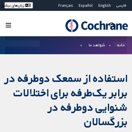
فارسی
English
Español
Français
زبان‌های بیشتر
Deutsch
Hrvatski
Русский
简体中文
繁體中文
ไทย
Bahasa Malaysia
بستن جستجو ✖
فیلترها
خانه
شواهد ما
استفاده از سمعک دوطرفه در
برابر یک‌طرفه برای اختلالات
شنوایی دوطرفه در
بزرگسالان