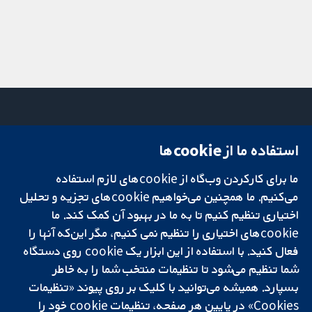
استفاده ما از cookie‌ها
میدان کاوندیش
تماس با ما
۱۳-۱۱
اخبار
ما برای کارکردن وب‌گاه از cookie‌های لازم استفاده
تحقیقات قابل
لندن
دفتر رسانه‌ای
اعتماد.
می‌کنیم. ما همچنین می‌خواهیم cookie‌های تجزیه و تحلیل
W1G 0AN
درباره ما
تصمیم‌گیری آگاهانه.
بریتانیا
فرصت‌های
اختیاری تنظیم کنیم تا به ما در بهبود آن کمک کند. ما
سلامت بهتر.
شغلی
cookie‌های اختیاری را تنظیم نمی کنیم، مگر این‌که آنها را
Cochrane
فعال کنید. با استفاده از این ابزار یک cookie‌ روی دستگاه
Library
شما تنظیم می‌شود تا تنظیمات منتخب شما را به خاطر
بسپارد. همیشه می‌توانید با کلیک بر روی پیوند «تنظیمات
Cookies» در پایین هر صفحه، تنظیمات cookie‌ خود را
شبکه همکاری کاکرین، یک مؤسسه خیریه (شماره 1045921) و یک شرکت با